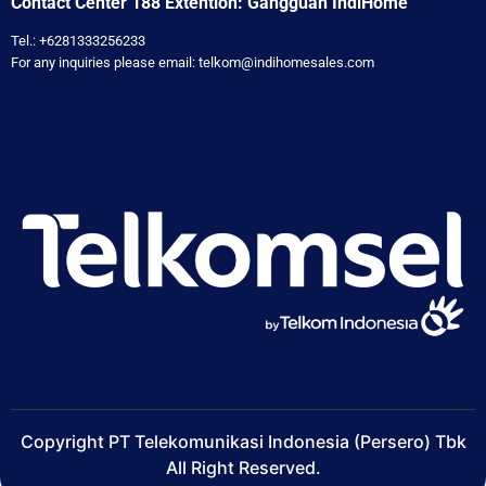
Contact Center 188 Extention: Gangguan IndiHome
Tel.: +6281333256233
For any inquiries please email: telkom@indihomesales.com
Copyright PT Telekomunikasi Indonesia (Persero) Tbk
All Right Reserved.