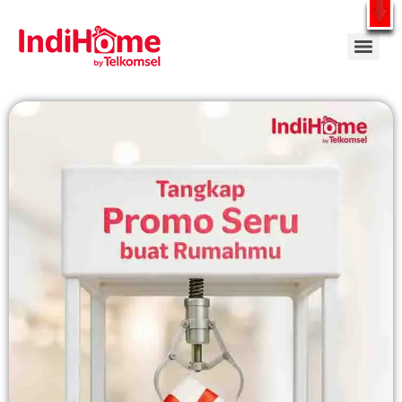
Gratis Pasang Dengan Bayar PDD2 | WiFi 200Rb an By Telkomsel
WhatsApp