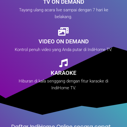
TV ON DEMAND
Tayang ulang acara live sampai dengan 7 hari ke
belakang.
VIDEO ON DEMAND
Kontrol penuh video yang Anda putar di IndiHome TV.
KARAOKE
Hiburan di kala senggang dengan fitur karaoke di
IndiHome TV.
Daftar IndiHome Online secara cepat