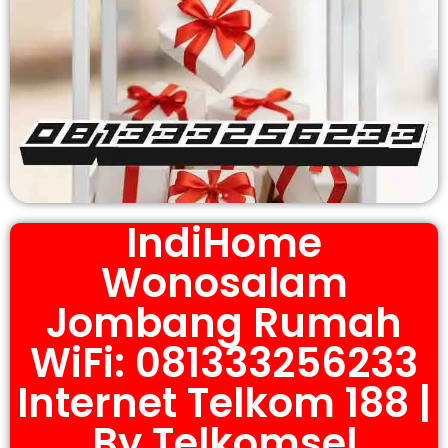
IndiHome
Wonosalam
Jombang Rumah
WiFi: 081333256233
Internet Telkom 188 |
By Telkomsel