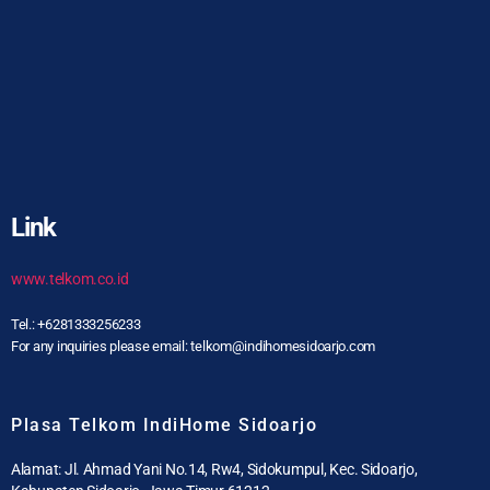
Link
www.telkom.co.id
Tel.: +6281333256233
For any inquiries please email: telkom@indihomesidoarjo.com
Plasa Telkom IndiHome Sidoarjo
Alamat: Jl. Ahmad Yani No.14, Rw4, Sidokumpul, Kec. Sidoarjo,