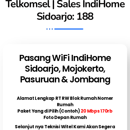
Telkomsel | Sales IndiHome
Sidoarjo: 188
Pasang WiFi IndiHome
Sidoarjo, Mojokerto,
Pasuruan & Jombang
Alamat Lengkap RT RW Blok Rumah Nomer
Rumah
Paket Yang di Pilih (Contoh)
20 Mbps 170rb
Foto Depan Rumah
Selanjut nya Teknisi Witel Kami Akan Segera