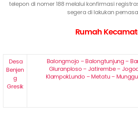
telepon di nomer 188 melalui konfirmasi regist
segera di lakukan pemasan
Rumah Kecamatan 
Balongmojo – Balongtunjung – Ban
Desa
Gluranploso – Jatirembe – Jogo
Benjen
KlampokLundo – Metatu – Munggug
g
Gresik