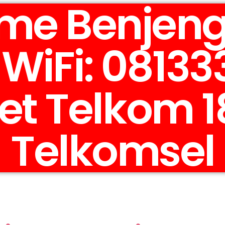
me Benjeng
WiFi: 08133
et Telkom 1
Telkomsel