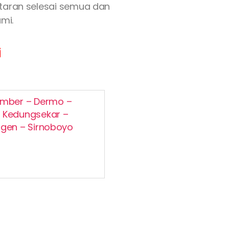
aftaran selesai semua dan
mi.
i
sumber – Dermo –
– Kedungsekar –
gen – Sirnoboyo