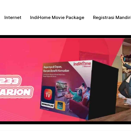
ng Dengan Bayar PDD2 | WiFi 200Rb an By Telkomse
Internet
IndiHome Movie Package
Registrasi Mandir