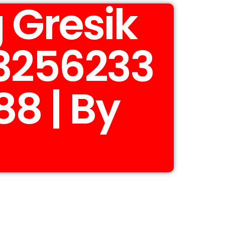
 Gresik
3256233
88 | By