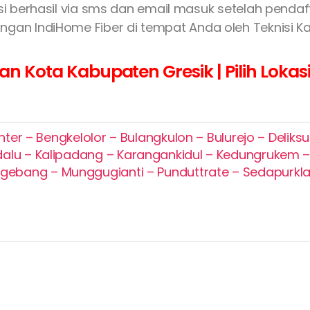
rasi berhasil via sms dan email masuk setelah pend
gan IndiHome Fiber di tempat Anda oleh Teknisi Ka
Kota Kabupaten Gresik | Pilih Lokas
ter – Bengkelolor – Bulangkulon – Bulurejo – Delik
dalu – Kalipadang – Karangankidul – Kedungrukem 
ebang – Munggugianti – Punduttrate – Sedapurkla