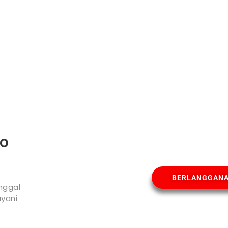
MO
BERLANGGAN
nggal
yani