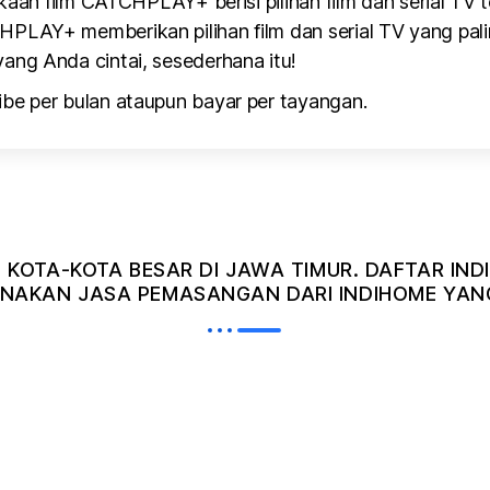
kaan film CATCHPLAY+ berisi pilihan film dan serial TV te
PLAY+ memberikan pilihan film dan serial TV yang pali
ang Anda cintai, sesederhana itu!
be per bulan ataupun bayar per tayangan.
I KOTA-KOTA BESAR DI JAWA TIMUR. DAFTAR I
AKAN JASA PEMASANGAN DARI INDIHOME YANG