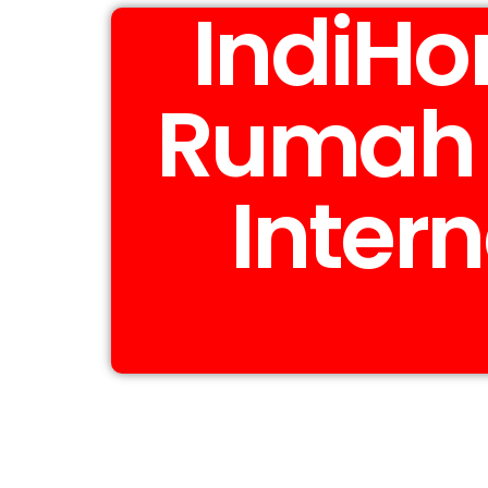
IndiHo
Rumah 
Intern