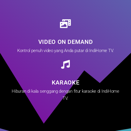
VIDEO ON DEMAND
Kontrol penuh video yang Anda putar di IndiHome TV.
KARAOKE
Hiburan di kala senggang dengan fitur karaoke di IndiHome
TV.