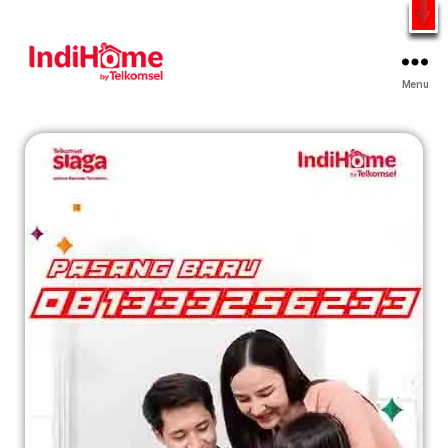
Gratis Pasang Dengan Bayar PDD2 | WiFi 200Rb an By
Telkomsel
WhatsApp
Menu