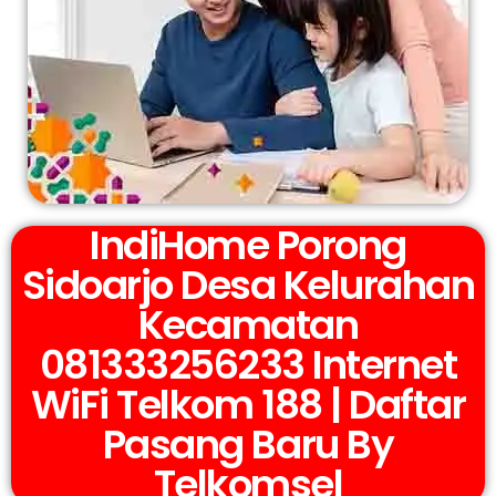
IndiHome Porong
Sidoarjo Desa Kelurahan
Kecamatan
081333256233 Internet
WiFi Telkom 188 | Daftar
Pasang Baru By
Telkomsel