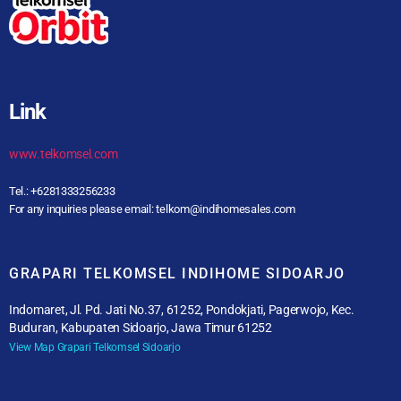
Link
www.telkomsel.com
Tel.: +6281333256233
For any inquiries please email: telkom@indihomesales.com
GRAPARI TELKOMSEL INDIHOME SIDOARJO
Indomaret, Jl. Pd. Jati No.37, 61252, Pondokjati, Pagerwojo, Kec.
Buduran, Kabupaten Sidoarjo, Jawa Timur 61252
View Map Grapari Telkomsel Sidoarjo