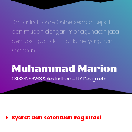
Daftar IndiHome Online secara cepat
dan mudah dengan menggunakan jasa
pemasangan dari IndiHome yang kami
sediakan.
Muhammad Marion
081333256233 Sales IndiHome UX Design etc
Syarat dan Ketentuan Registrasi