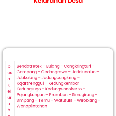
Kelurahan Desa
Bendotretek – Bulang – Cangkringturi –
D
Gampang – Gedangrowo – Jatialunalun –
es
Jatikalang – Jedongcangkring –
a
Kajartrengguli – Kedungkembar –
K
Kedungsugo – Kedungwonokerto –
el
Pejangkungan – Prambon – Simogirang –
ur
Simpang – Temu – Watutulis – Wirobiting –
a
Wonoplintahan
h