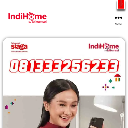
Gratis Pasang Dengan Bayar PDD2 | WiFi 200Rb an By
Telkomsel
WhatsApp
Menu