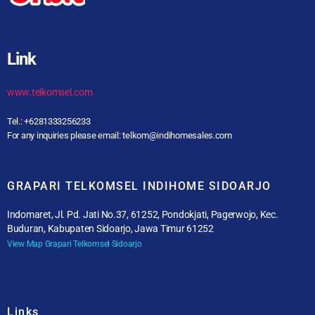
Link
www.telkomsel.com
Tel.: +6281333256233
For any inquiries please email: telkom@indihomesales.com
GRAPARI TELKOMSEL INDIHOME SIDOARJO
Indomaret, Jl. Pd. Jati No.37, 61252, Pondokjati, Pagerwojo, Kec.
Buduran, Kabupaten Sidoarjo, Jawa Timur 61252
View Map Grapari Telkomsel Sidoarjo
Links