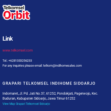
Link
www.telkomsel.com
Tel.: +6281333256233
For any inquiries please email: telkom@indihomesales.com
GRAPARI TELKOMSEL INDIHOME SIDOARJO
Indomaret, Jl. Pd. Jati No.37, 61252, Pondokjati, Pagerwojo, Kec.
Buduran, Kabupaten Sidoarjo, Jawa Timur 61252
View Map Grapari Telkomsel Sidoarjo