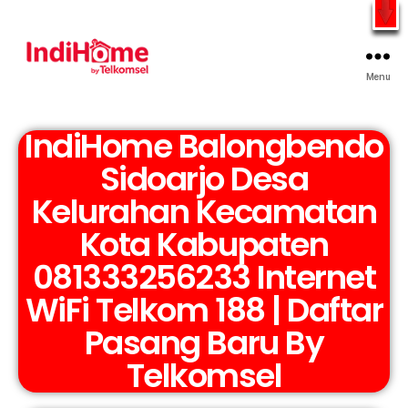
Gratis Pasang Dengan Bayar PDD2 | WiFi 200Rb an By
Telkomsel
WhatsApp
Menu
IndiHome Balongbendo
Sidoarjo Desa
Kelurahan Kecamatan
Kota Kabupaten
081333256233 Internet
WiFi Telkom 188 | Daftar
Pasang Baru By
Telkomsel