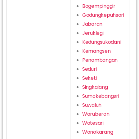
Bogempinggir
Gadungkepuhsari
Jabaran
Jeruklegi
Kedungsukodani
Kemangsen
Penambangan
Seduri
Seketi
Singkalang
Sumokebangsri
Suwaluh
Waruberon
Watesari
Wonokarang