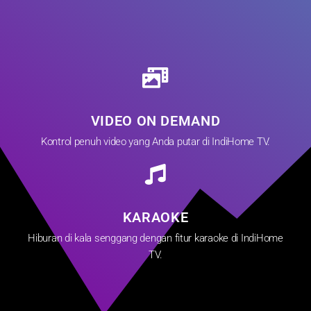
VIDEO ON DEMAND
Kontrol penuh video yang Anda putar di IndiHome TV.
KARAOKE
Hiburan di kala senggang dengan fitur karaoke di IndiHome
TV.