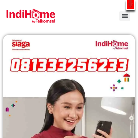
Gratis Pasang Dengan Bayar PDD2 | WiFi 200Rb an By Telkomsel
WhatsApp