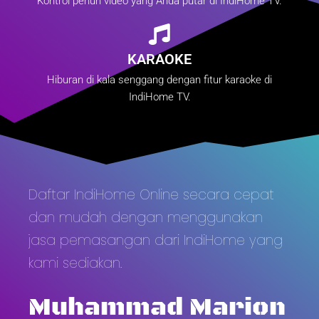
Kontrol penuh video yang Anda putar di IndiHome TV.
KARAOKE
Hiburan di kala senggang dengan fitur karaoke di
IndiHome TV.
Daftar IndiHome Online secara cepat
dan mudah dengan menggunakan
jasa pemasangan dari IndiHome yang
kami sediakan.
Muhammad Marion