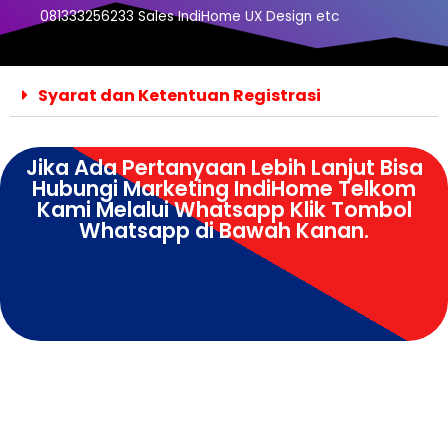
081333256233 Sales IndiHome UX Design etc
Syarat dan Ketentuan Registrasi
Jika Ada Pertanyaan Lebih Lanjut Bisa
Hubungi Marketing IndiHome Telkom
Kami Melalui Whatsapp Klik Tombol
Whatsapp di Bawah Kanan.