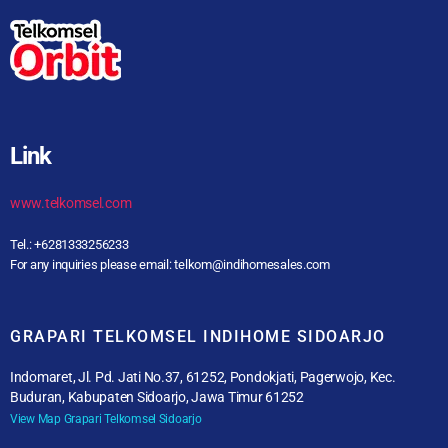
Link
www.telkomsel.com
Tel.: +6281333256233
For any inquiries please email: telkom@indihomesales.com
GRAPARI TELKOMSEL INDIHOME SIDOARJO
Indomaret, Jl. Pd. Jati No.37, 61252, Pondokjati, Pagerwojo, Kec.
Buduran, Kabupaten Sidoarjo, Jawa Timur 61252
View Map Grapari Telkomsel Sidoarjo