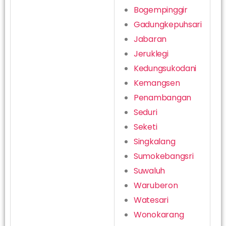
Bogempinggir
Gadungkepuhsari
Jabaran
Jeruklegi
Kedungsukodani
Kemangsen
Penambangan
Seduri
Seketi
Singkalang
Sumokebangsri
Suwaluh
Waruberon
Watesari
Wonokarang