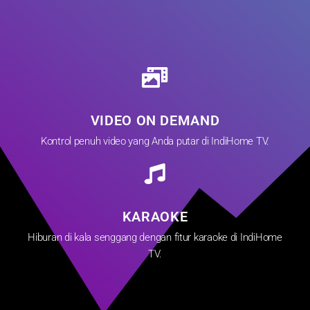
VIDEO ON DEMAND
Kontrol penuh video yang Anda putar di IndiHome TV.
KARAOKE
Hiburan di kala senggang dengan fitur karaoke di IndiHome
TV.