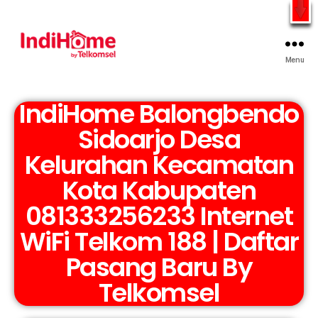
Gratis Pasang Dengan Bayar PDD2 | WiFi 200Rb an By
Telkomsel
WhatsApp
Menu
IndiHome Balongbendo
Sidoarjo Desa
Kelurahan Kecamatan
Kota Kabupaten
081333256233 Internet
WiFi Telkom 188 | Daftar
Pasang Baru By
Telkomsel