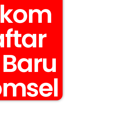
elkom
aftar
 Baru
omsel