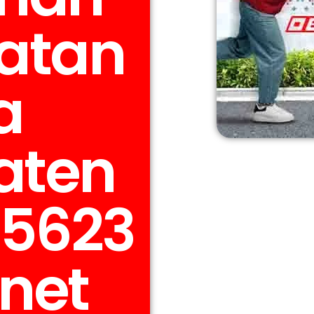
atan
a
aten
25623
rnet