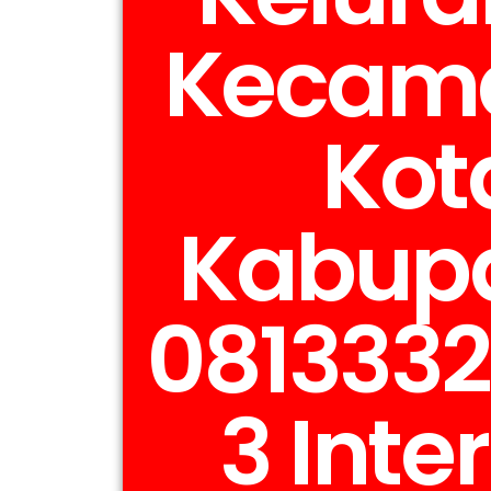
Kecam
Kot
Kabup
081333
3 Inte