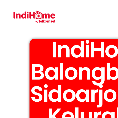
Gratis Pasa
IndiH
Balong
Sidoarj
Kelur