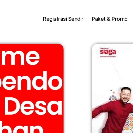
ng Dengan Bayar PDD2 | WiFi 200Rb an By Telkomse
Registrasi Sendiri
Paket & Promo
ome
bendo
o Desa
ahan