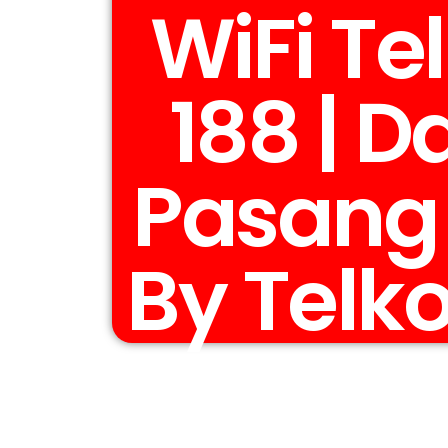
WiFi T
188 | D
Pasang
By Telk