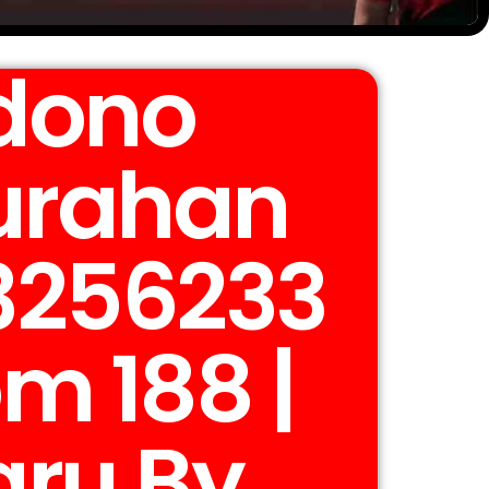
dono
lurahan
3256233
om 188 |
aru By