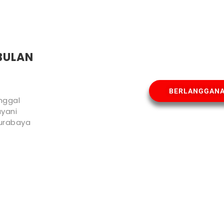
BULAN
BERLANGGAN
nggal
yani
urabaya