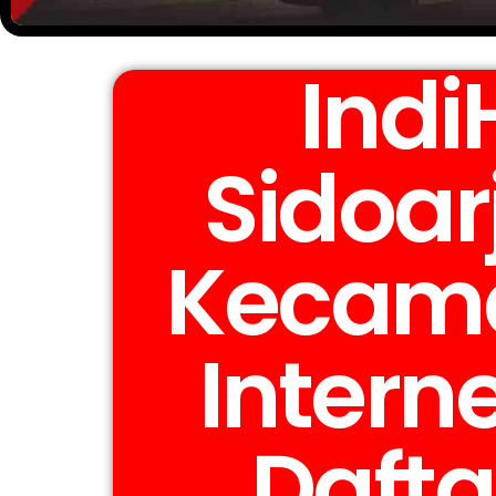
Ind
Sidoar
Kecama
Interne
Dafta