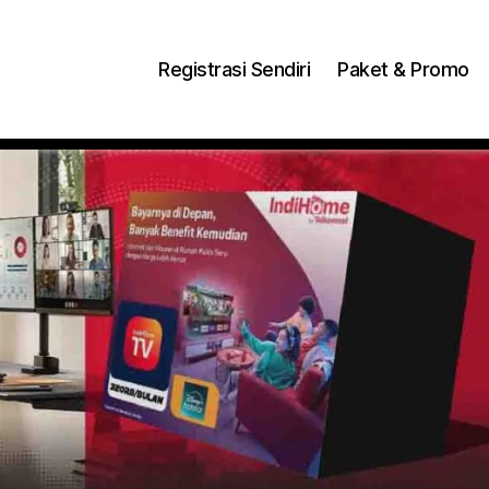
ng Dengan Bayar PDD2 | WiFi 200Rb an By Telkomse
Registrasi Sendiri
Paket & Promo