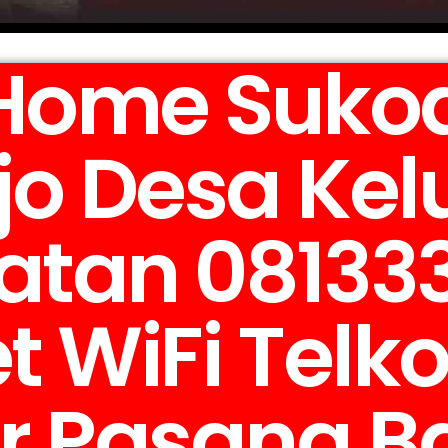
iHome Suko
jo Desa Ke
tan 08133
t WiFi Telk
r Pasang B