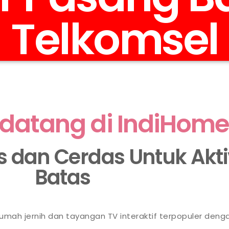
Telkomsel
datang di IndiHome
as dan Cerdas Untuk Akt
Batas
 rumah jernih dan tayangan TV interaktif terpopuler deng