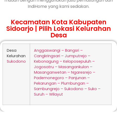
mudah dengan menggunakan jasa pemasangan dari
IndiHome yang kami sediakan.
Kecamatan Kota Kabupaten
Sidoarjo | Pilih Lokasi Kelurahan
Desa
Desa
Anggaswangi – Bangsri –
Kelurahan
Cangkringsari – Jumputrejo –
Sukodono
Kebonagung – Keloposepuluh –
Jogosatru – Masangankulon –
Masanganwetan – Ngaresrejo –
Pademonegoro – Panjunan –
Pekarungan – Plumbungan –
Sambungrejo – Sukodono – Suko –
Suruh – Wilayut