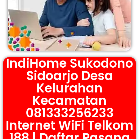
IndiHome Sukodono
Sidoarjo Desa
Kelurahan
Kecamatan
081333256233
Internet WiFi Telkom
188 | Daftar Pasang