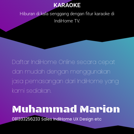
KARAOKE
Hiburan di kala senggang dengan fitur karaoke di
IndiHome TV.
Daftar IndiHome Online secara cepat
dan mudah dengan menggunakan
jasa pemasangan dari IndiHome yang
kami sediakan.
Muhammad Marion
081333256233 Sales IndiHome UX Design etc