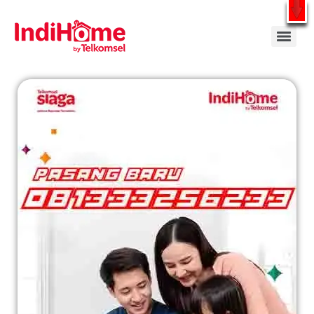
Gratis Pasang Dengan Bayar PDD2 | WiFi 200Rb an By Telkomsel
WhatsApp