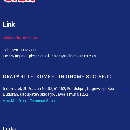
Link
www.telkomsel.com
Tel.: +6281333256233
For any inquiries please email: telkom@indihomesales.com
GRAPARI TELKOMSEL INDIHOME SIDOARJO
Indomaret, Jl. Pd. Jati No.37, 61252, Pondokjati, Pagerwojo, Kec.
Buduran, Kabupaten Sidoarjo, Jawa Timur 61252
View Map Grapari Telkomsel Sidoarjo
Links