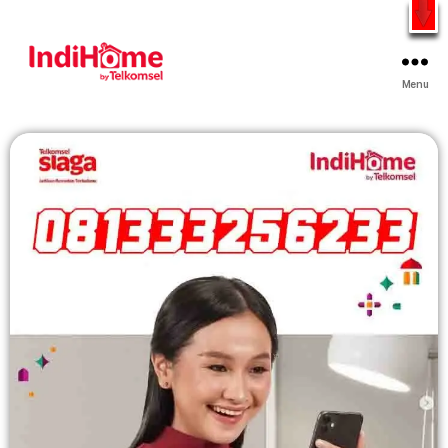
Gratis Pasang Dengan Bayar PDD2 | WiFi 200Rb an By
Telkomsel
WhatsApp
Menu