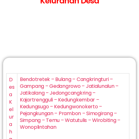
Kelurahan Desa
Bendotretek – Bulang – Cangkringturi –
D
Gampang – Gedangrowo – Jatialunalun –
es
Jatikalang – Jedongcangkring –
a
Kajartrengguli – Kedungkembar –
K
Kedungsugo – Kedungwonokerto –
el
Pejangkungan – Prambon – Simogirang –
ur
Simpang – Temu – Watutulis – Wirobiting –
a
Wonoplintahan
h