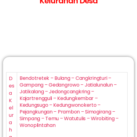
Kelurahan Desa
Bendotretek – Bulang – Cangkringturi –
D
Gampang – Gedangrowo – Jatialunalun –
es
Jatikalang – Jedongcangkring –
a
Kajartrengguli – Kedungkembar –
K
Kedungsugo – Kedungwonokerto –
el
Pejangkungan – Prambon – Simogirang –
ur
Simpang – Temu – Watutulis – Wirobiting –
a
Wonoplintahan
h