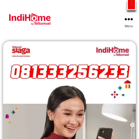
Gratis Pasang Dengan Bayar PDD2 | WiFi 200Rb an By
Telkomsel
WhatsApp
Menu