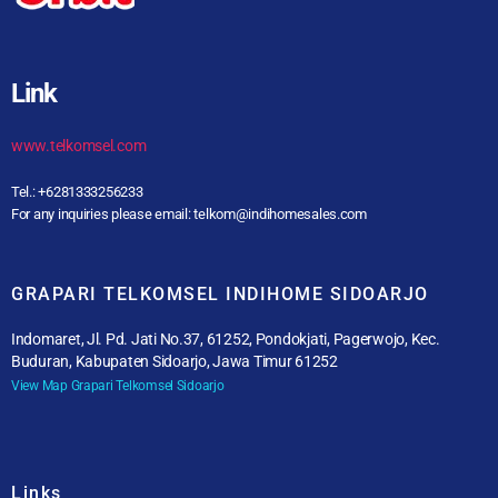
Link
www.telkomsel.com
Tel.: +6281333256233
For any inquiries please email: telkom@indihomesales.com
GRAPARI TELKOMSEL INDIHOME SIDOARJO
Indomaret, Jl. Pd. Jati No.37, 61252, Pondokjati, Pagerwojo, Kec.
Buduran, Kabupaten Sidoarjo, Jawa Timur 61252
View Map Grapari Telkomsel Sidoarjo
Links