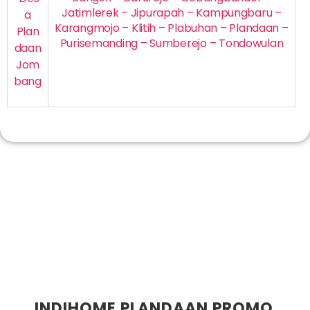
Jatimlerek – Jipurapah – Kampungbaru –
a
Karangmojo – Klitih – Plabuhan – Plandaan –
Plan
Purisemanding – Sumberejo – Tondowulan
daan
Jom
bang
INDIHOME PLANDAAN PROMO