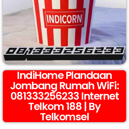
IndiHome Plandaan
Jombang Rumah WiFi:
081333256233 Internet
Telkom 188 | By
Telkomsel