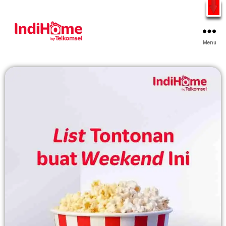
Gratis Pasang Dengan Bayar PDD2 | WiFi 200Rb an By
Telkomsel
WhatsApp
Menu