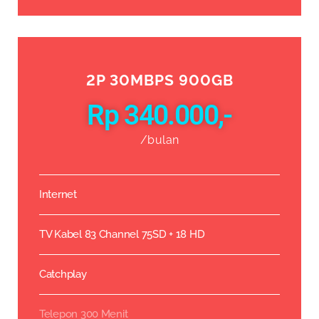
2P 30MBPS 900GB
Rp 340.000,-
/bulan
Internet
TV Kabel 83 Channel 75SD + 18 HD
Catchplay
Telepon 300 Menit