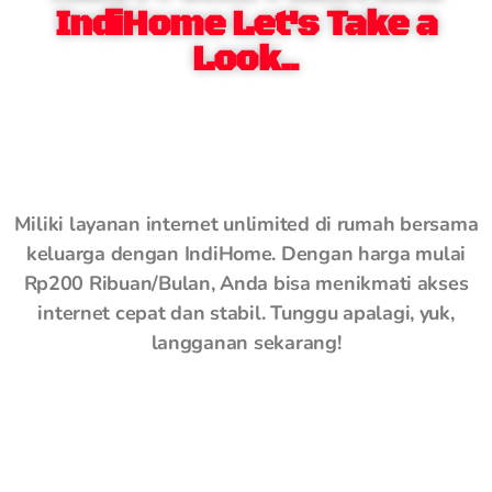
IndiHome Let's Take a
Look..
Miliki layanan internet unlimited di rumah bersama
keluarga dengan IndiHome. Dengan harga mulai
Rp200 Ribuan/Bulan, Anda bisa menikmati akses
internet cepat dan stabil. Tunggu apalagi, yuk,
langganan sekarang!