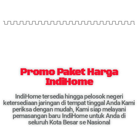
Promo Paket Harga
IndiHome
IndiHome tersedia hingga pelosok negeri
ketersediaan jaringan di tempat tinggal Anda Kami
periksa dengan mudah, Kami siap melayani
pemasangan baru IndiHome untuk Anda di
seluruh Kota Besar se Nasional