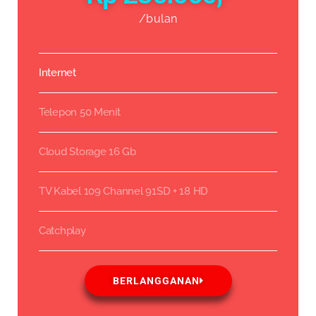
/bulan
Internet
Telepon 50 Menit
Cloud Storage 16 Gb
TV Kabel 109 Channel 91SD + 18 HD
Catchplay
BERLANGGANAN