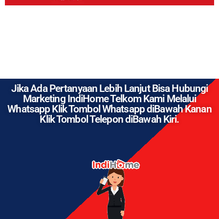
Jika Ada Pertanyaan Lebih Lanjut Bisa Hubungi
Marketing IndiHome Telkom Kami Melalui
Whatsapp Klik Tombol Whatsapp diBawah Kanan
Klik Tombol Telepon diBawah Kiri.