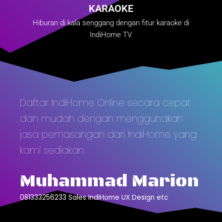
KARAOKE
Hiburan di kala senggang dengan fitur karaoke di
IndiHome TV.
Daftar IndiHome Online secara cepat
dan mudah dengan menggunakan
jasa pemasangan dari IndiHome yang
kami sediakan.
Muhammad Marion
081333256233 Sales IndiHome UX Design etc