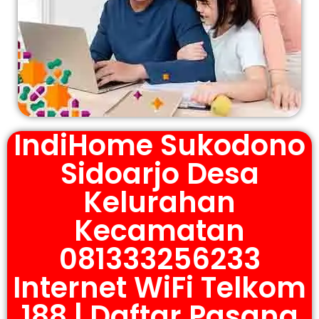
IndiHome Sukodono
Sidoarjo Desa
Kelurahan
Kecamatan
081333256233
Internet WiFi Telkom
188 | Daftar Pasang