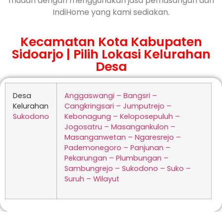
mudah dengan menggunakan jasa pemasangan dari
IndiHome yang kami sediakan.
Kecamatan Kota Kabupaten
Sidoarjo | Pilih Lokasi Kelurahan
Desa
Desa
Anggaswangi – Bangsri –
Kelurahan
Cangkringsari – Jumputrejo –
Sukodono
Kebonagung – Keloposepuluh –
Jogosatru – Masangankulon –
Masanganwetan – Ngaresrejo –
Pademonegoro – Panjunan –
Pekarungan – Plumbungan –
Sambungrejo – Sukodono – Suko –
Suruh – Wilayut