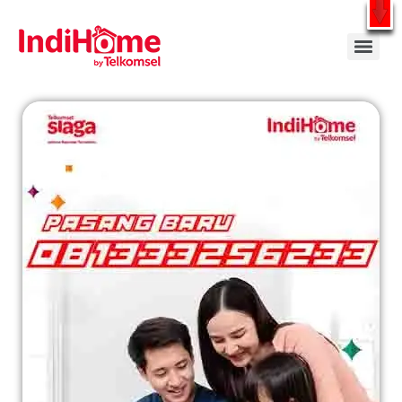
Gratis Pasang Dengan Bayar PDD2 | WiFi 200Rb an By Telkomsel
WhatsApp