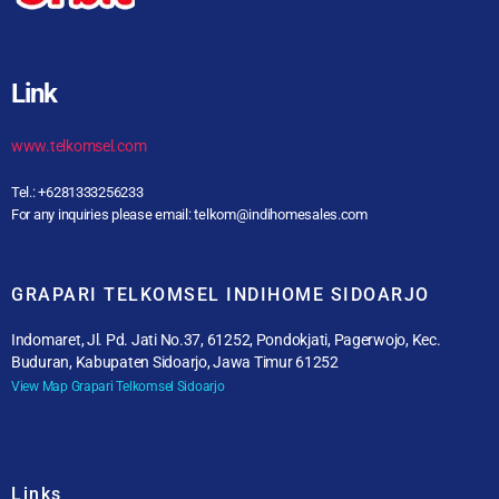
Link
www.telkomsel.com
Tel.: +6281333256233
For any inquiries please email: telkom@indihomesales.com
GRAPARI TELKOMSEL INDIHOME SIDOARJO
Indomaret, Jl. Pd. Jati No.37, 61252, Pondokjati, Pagerwojo, Kec.
Buduran, Kabupaten Sidoarjo, Jawa Timur 61252
View Map Grapari Telkomsel Sidoarjo
Links