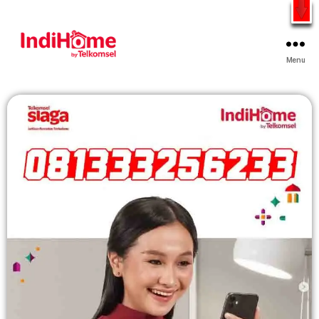
Gratis Pasang Dengan Bayar PDD2 | WiFi 200Rb an By
Telkomsel
WhatsApp
Menu