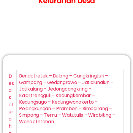
Kelurahan Desa
Bendotretek – Bulang – Cangkringturi –
D
Gampang – Gedangrowo – Jatialunalun –
es
Jatikalang – Jedongcangkring –
a
Kajartrengguli – Kedungkembar –
K
Kedungsugo – Kedungwonokerto –
el
Pejangkungan – Prambon – Simogirang –
ur
Simpang – Temu – Watutulis – Wirobiting –
a
Wonoplintahan
h