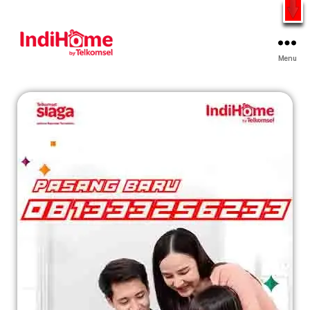
Gratis Pasang Dengan Bayar PDD2 | WiFi 200Rb an By
Telkomsel
WhatsApp
Menu