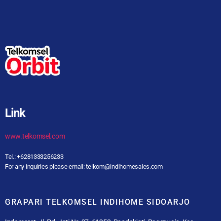
Link
www.telkomsel.com
Tel.: +6281333256233
For any inquiries please email: telkom@indihomesales.com
GRAPARI TELKOMSEL INDIHOME SIDOARJO