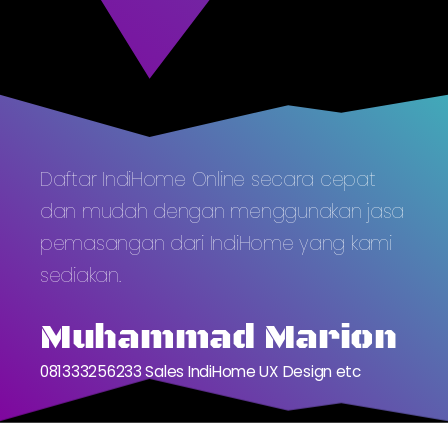
Daftar IndiHome Online secara cepat
dan mudah dengan menggunakan jasa
pemasangan dari IndiHome yang kami
sediakan.
Muhammad Marion
081333256233 Sales IndiHome UX Design etc