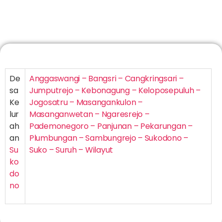
De
Anggaswangi – Bangsri – Cangkringsari –
sa
Jumputrejo – Kebonagung – Keloposepuluh –
Ke
Jogosatru – Masangankulon –
lur
Masanganwetan – Ngaresrejo –
ah
Pademonegoro – Panjunan – Pekarungan –
an
Plumbungan – Sambungrejo – Sukodono –
Su
Suko – Suruh – Wilayut
ko
do
no