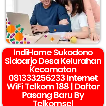
IndiHome Sukodono
Sidoarjo Desa Kelurahan
Kecamatan
081333256233 Internet
WiFi Telkom 188 | Daftar
Pasang Baru By
Telkomsel