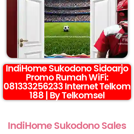
IndiHome Sukodono Sidoarjo
Promo Rumah WiFi:
081333256233 Internet Telkom
188 | By Telkomsel
IndiHome Sukodono Sales