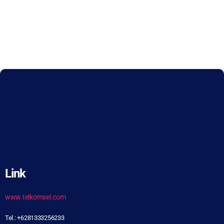
Link
www.telkomsel.com
Tel.: +6281333256233