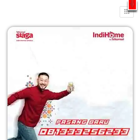
Gratis Pasang Dengan Bayar PDD2 | WiFi 200Rb an By
Telkomsel
WhatsApp