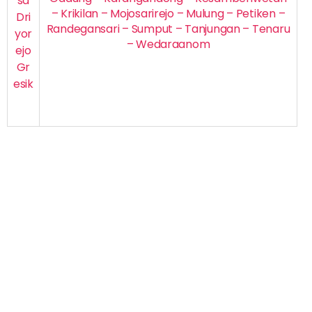
sa
– Krikilan – Mojosarirejo – Mulung – Petiken –
Dri
Randegansari – Sumput – Tanjungan – Tenaru
yor
– Wedaraanom
ejo
Gr
esik