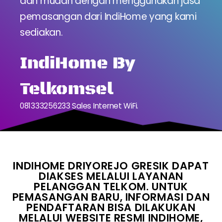
dan mudah dengan menggunakan jasa
pemasangan dari IndiHome yang kami
sediakan.
IndiHome By
Telkomsel
081333256233 Sales Internet WiFi.
INDIHOME DRIYOREJO GRESIK DAPAT
DIAKSES MELALUI LAYANAN
PELANGGAN TELKOM. UNTUK
PEMASANGAN BARU, INFORMASI DAN
PENDAFTARAN BISA DILAKUKAN
MELALUI WEBSITE RESMI INDIHOME,