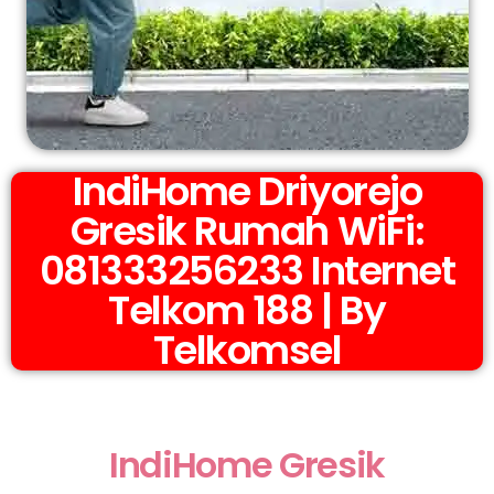
IndiHome Driyorejo
Gresik Rumah WiFi:
081333256233 Internet
Telkom 188 | By
Telkomsel
IndiHome Gresik