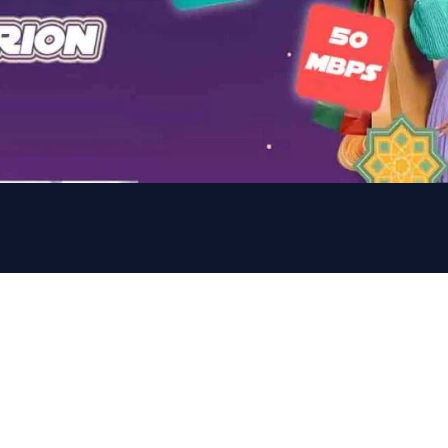
patkan internet broadband, n
gam konten terbaik di layar T