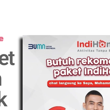
e
et
n
k