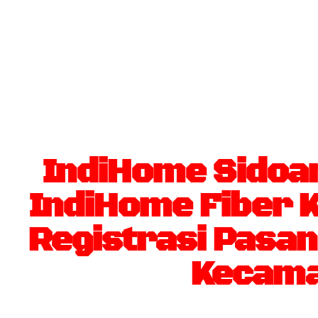
IndiHome Sidoa
IndiHome Fiber K
Registrasi Pasa
Kecama