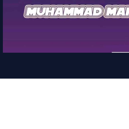
Berlangganan IndiHome da
nonton bera