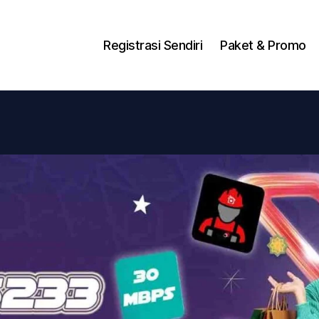
ng Dengan Bayar PDD2 | WiFi 200Rb an By Telkomse
Registrasi Sendiri
Paket & Promo