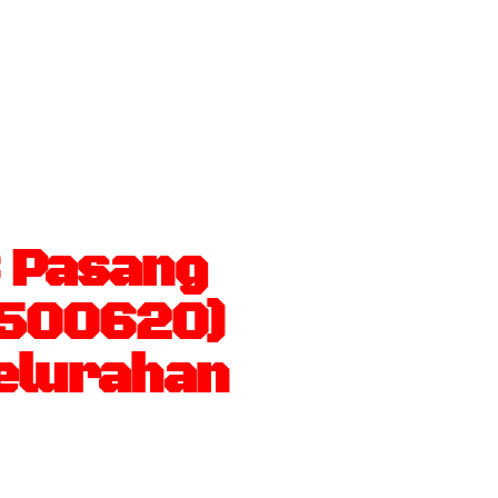
 Pasang
(1500620)
elurahan