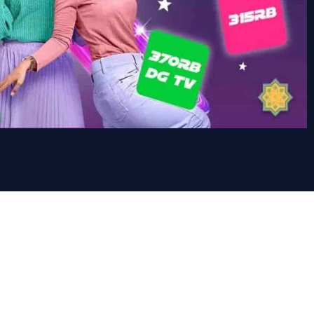
elpon rumah sepuasnya dan
V interaktif