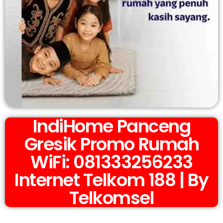
IndiHome Panceng
Gresik Promo Rumah
WiFi: 081333256233
Internet Telkom 188 | By
Telkomsel