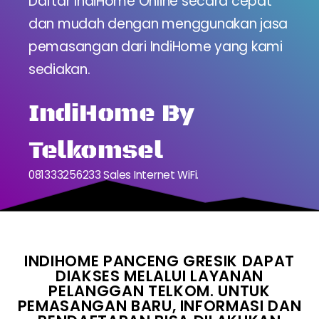
Daftar IndiHome Online secara cepat
dan mudah dengan menggunakan jasa
pemasangan dari IndiHome yang kami
sediakan.
IndiHome By
Telkomsel
081333256233 Sales Internet WiFi.
INDIHOME PANCENG GRESIK DAPAT
DIAKSES MELALUI LAYANAN
PELANGGAN TELKOM. UNTUK
PEMASANGAN BARU, INFORMASI DAN