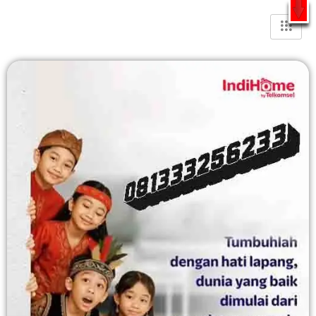
Gratis Pasang Dengan Bayar PDD2 | WiFi 200Rb an By
Telkomsel
WhatsApp