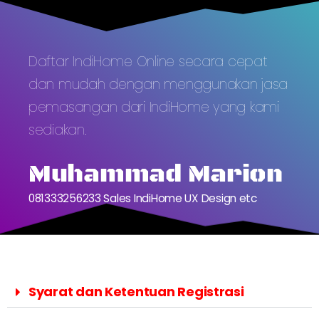
Daftar IndiHome Online secara cepat
dan mudah dengan menggunakan jasa
pemasangan dari IndiHome yang kami
sediakan.
Muhammad Marion
081333256233 Sales IndiHome UX Design etc
Syarat dan Ketentuan Registrasi