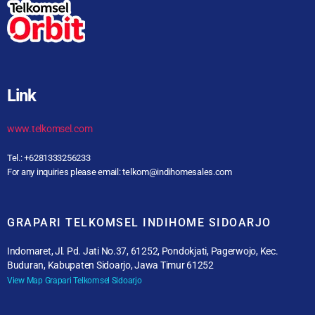
Link
www.telkomsel.com
Tel.: +6281333256233
For any inquiries please email: telkom@indihomesales.com
GRAPARI TELKOMSEL INDIHOME SIDOARJO
Indomaret, Jl. Pd. Jati No.37, 61252, Pondokjati, Pagerwojo, Kec.
Buduran, Kabupaten Sidoarjo, Jawa Timur 61252
View Map Grapari Telkomsel Sidoarjo