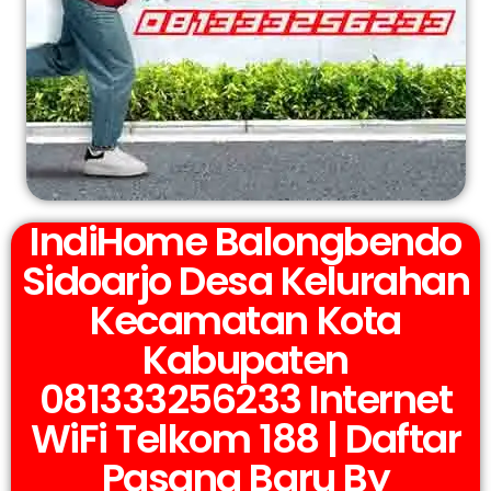
IndiHome Balongbendo
Sidoarjo Desa Kelurahan
Kecamatan Kota
Kabupaten
081333256233 Internet
WiFi Telkom 188 | Daftar
Pasang Baru By