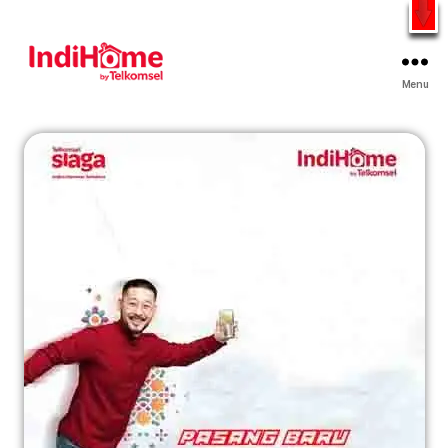
Gratis Pasang Dengan Bayar PDD2 | WiFi 200Rb an By
Telkomsel
WhatsApp
Menu