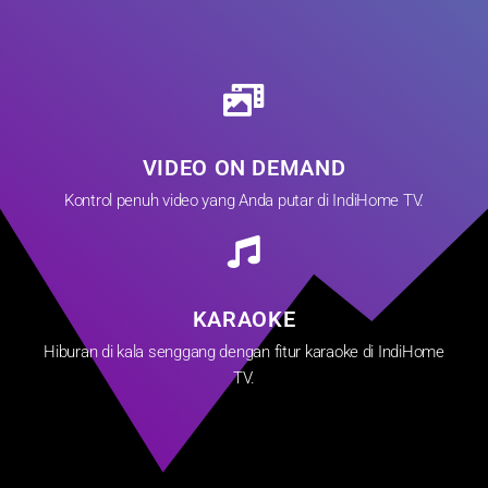
VIDEO ON DEMAND
Kontrol penuh video yang Anda putar di IndiHome TV.
KARAOKE
Hiburan di kala senggang dengan fitur karaoke di IndiHome
TV.