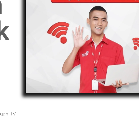
n
k
ngan TV