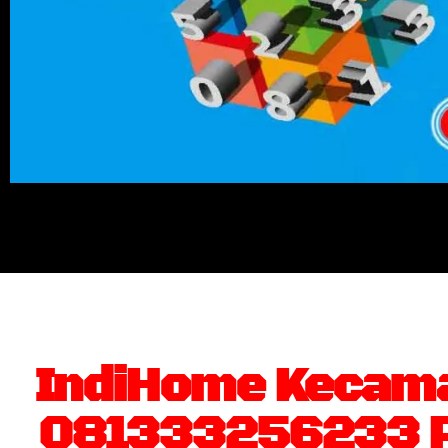
IndiHome Kecama
081333256233 Pa