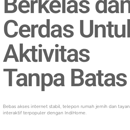
Berkelas da
Cerdas Untu
Aktivitas
Tanpa Batas
Bebas akses internet stabil, telepon rumah jernih dan taya
interaktif terpopuler dengan IndiHome.