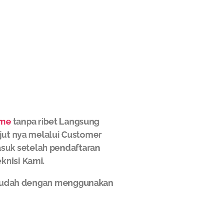
ome
tanpa ribet Langsung
njut nya melalui Customer
asuk setelah pendaftaran
knisi Kami.
n mudah dengan menggunakan