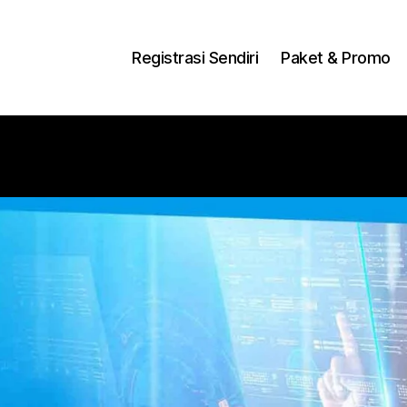
ng Dengan Bayar PDD2 | WiFi 200Rb an By Telkomse
Registrasi Sendiri
Paket & Promo