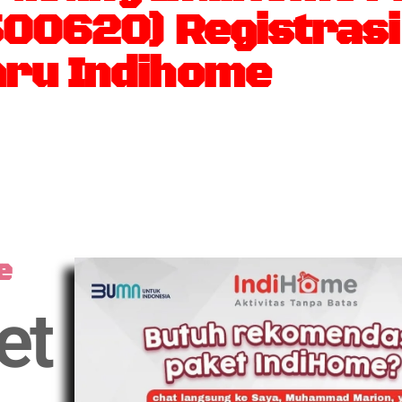
500620) Registras
ru Indihome
e
et