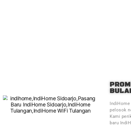
PROM
BULAN
IndiHome 
pelosok ne
Kami peri
baru Indi