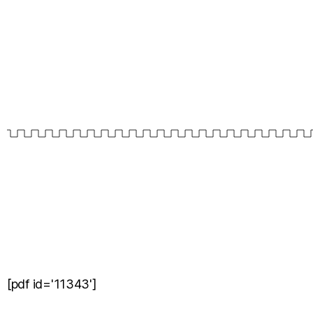
[pdf id='11343']