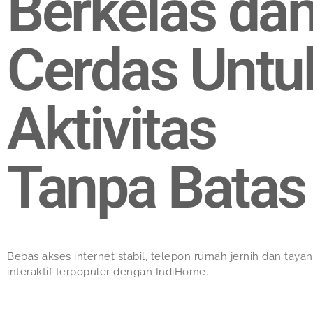
Berkelas da
Cerdas Untu
Aktivitas
Tanpa Batas
Bebas akses internet stabil, telepon rumah jernih dan taya
interaktif terpopuler dengan IndiHome.