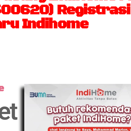
500620) Registras
ru Indihome
e
et