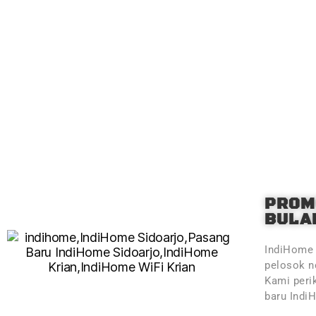
PROM
BULAN
IndiHome 
pelosok ne
Kami peri
baru Indi