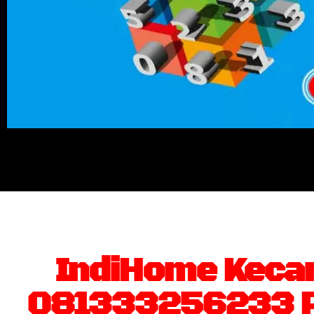
IndiHome Kecam
081333256233 Pa