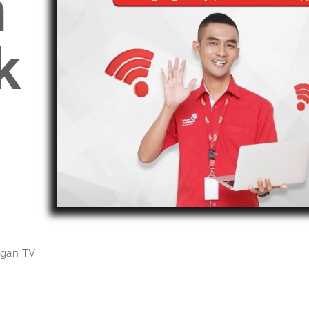
n
k
ngan TV