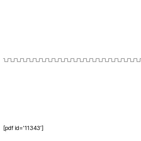
[pdf id='11343']