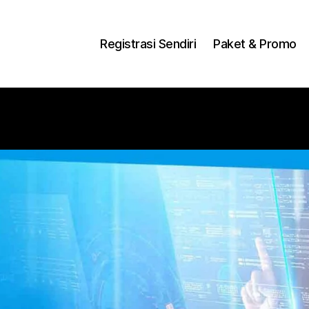
ng Dengan Bayar PDD2 | WiFi 200Rb an By Telkomse
Registrasi Sendiri
Paket & Promo