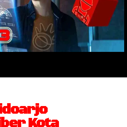
idoarjo
ber Kota