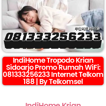
IndiHome Tropodo Krian
Sidoarjo Promo Rumah WiFi:
081333256233 Internet Telkom
188 | By Telkomsel
IndiHome Krian