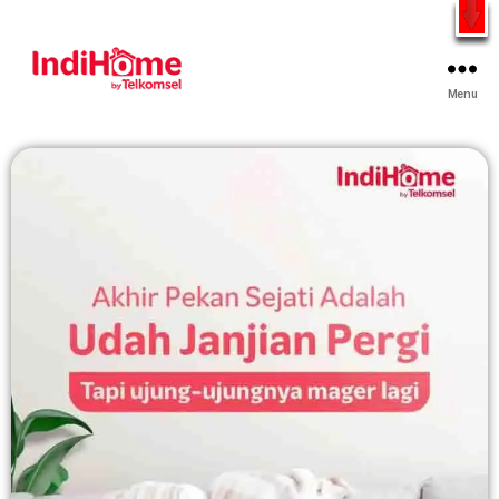
Gratis Pasang Dengan Bayar PDD2 | WiFi 200Rb an By
Telkomsel
WhatsApp
Menu