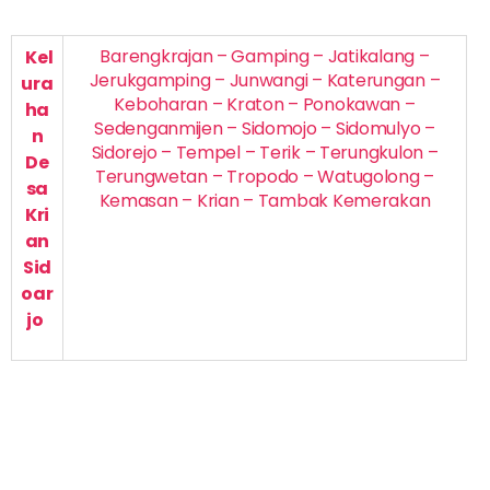
Barengkrajan – Gamping – Jatikalang –
Kel
Jerukgamping – Junwangi – Katerungan –
ura
Keboharan – Kraton – Ponokawan –
ha
Sedenganmijen – Sidomojo – Sidomulyo –
n
Sidorejo – Tempel – Terik – Terungkulon –
De
Terungwetan – Tropodo – Watugolong –
sa
Kemasan – Krian – Tambak Kemerakan
Kri
an
Sid
oar
jo