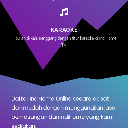
KARAOKE
Hiburan di kala senggang dengan fitur karaoke di IndiHome
TV.
Daftar IndiHome Online secara cepat
dan mudah dengan menggunakan jasa
pemasangan dari IndiHome yang kami
sediakan.