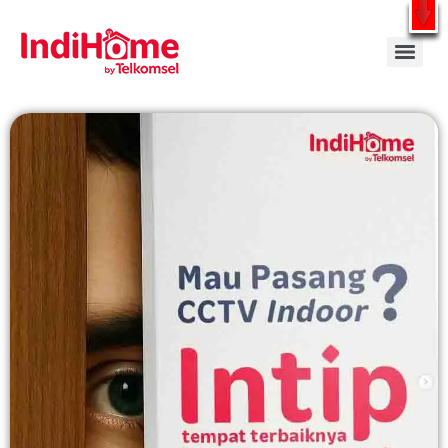
Gratis Pasang Dengan Bayar PDD2 | WiFi 200Rb an By Telkomsel
WhatsApp