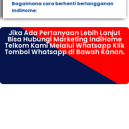
Bagaimana cara berhenti berlangganan
IndiHome:
Jika Ada Pertanyaan Lebih Lanjut
Bisa Hubungi Marketing IndiHome
Telkom Kami Melalui Whatsapp Klik
Tombol Whatsapp di Bawah Kanan.
IndiHome Terungkulon IndiHome Terungkulon Daftar
IndiHome Terungkulon Info IndiHome Terungkulon Internet
IndiHome Terungkulon Pasang IndiHome Terungkulon
Pasang Wifi IndiHome Terungkulon Pemasangan
IndiHome Terungkulon registrasi IndiHome Terungkulon
Rumah IndiHome Terungkulon Sales IndiHome
Terungkulon WA IndiHome Terungkulon Whatsapp
IndiHome Terungkulon Wifi IndiHome Terungkulon Krian