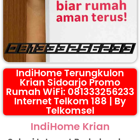
IndiHome Terungkulon
Krian Sidoarjo Promo
Rumah WiFi: 081333256233
Internet Telkom 188 | By
Telkomsel
IndiHome Krian