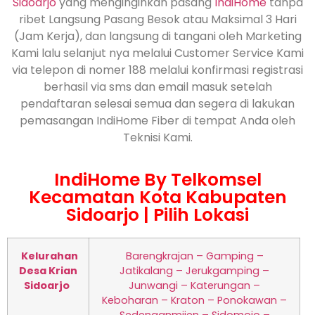
Sidoarjo
yang menginginkan pasang
IndiHome
tanpa
ribet Langsung Pasang Besok atau Maksimal 3 Hari
(Jam Kerja), dan langsung di tangani oleh Marketing
Kami lalu selanjut nya melalui Customer Service Kami
via telepon di nomer 188 melalui konfirmasi registrasi
berhasil via sms dan email masuk setelah
pendaftaran selesai semua dan segera di lakukan
pemasangan IndiHome Fiber di tempat Anda oleh
Teknisi Kami.
IndiHome By Telkomsel
Kecamatan Kota Kabupaten
Sidoarjo | Pilih Lokasi
Kelurahan
Barengkrajan – Gamping –
Desa Krian
Jatikalang – Jerukgamping –
Sidoarjo
Junwangi – Katerungan –
Keboharan – Kraton – Ponokawan –
Sedenganmijen – Sidomojo –