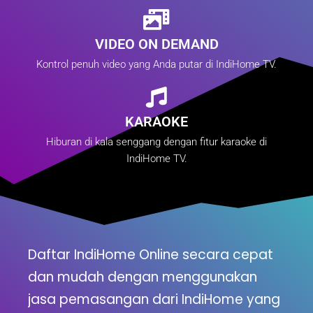
VIDEO ON DEMAND
Kontrol penuh video yang Anda putar di IndiHome TV.
KARAOKE
Hiburan di kala senggang dengan fitur karaoke di
IndiHome TV.
Daftar IndiHome Online secara cepat
dan mudah dengan menggunakan
jasa pemasangan dari IndiHome yang