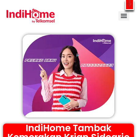
Gratis Pasang Dengan Bayar PDD2 | WiFi 200Rb an By Telkomsel
WhatsApp
IndiHome Tambak