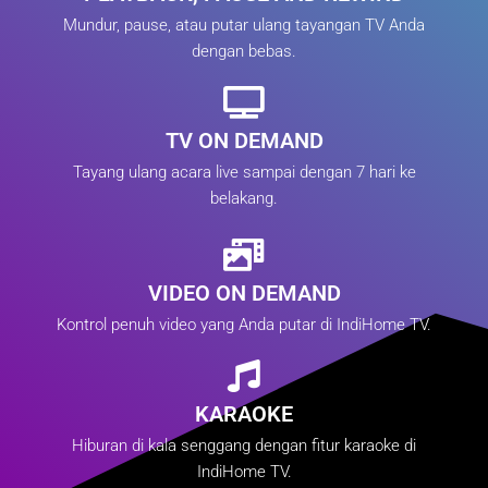
Mundur, pause, atau putar ulang tayangan TV Anda
dengan bebas.
TV ON DEMAND
Tayang ulang acara live sampai dengan 7 hari ke
belakang.
VIDEO ON DEMAND
Kontrol penuh video yang Anda putar di IndiHome TV.
KARAOKE
Hiburan di kala senggang dengan fitur karaoke di
IndiHome TV.