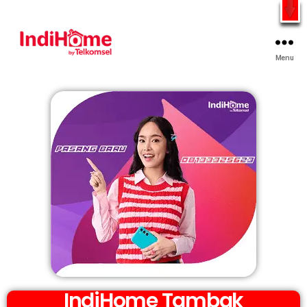
Gratis Pasang Dengan Bayar PDD2 | WiFi 200Rb an By
Telkomsel
WhatsApp
Menu
IndiHome Tambak