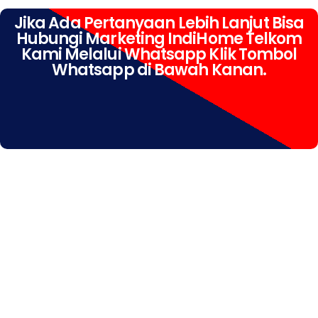
Jika Ada Pertanyaan Lebih Lanjut Bisa
Hubungi Marketing IndiHome Telkom
Kami Melalui Whatsapp Klik Tombol
Whatsapp di Bawah Kanan.
IndiHome Tambak Kemerakan IndiHome Tambak
Kemerakan Daftar IndiHome Tambak Kemerakan Info
IndiHome Tambak Kemerakan Krian IndiHome Tambak
Kemerakan Pasang IndiHome Tambak Kemerakan
Pasang WiFi IndiHome Tambak Kemerakan
Pemasangan IndiHome Tambak Kemerakan Promo
IndiHome Tambak Kemerakan Registrasi IndiHome
Tambak Kemerakan Rumah IndiHome Tambak
Kemerakan Sales IndiHome Tambak Kemerakan WA
IndiHome Tambak Kemerakan WhatsApp IndiHome
Tambak Kemerakan WiFi