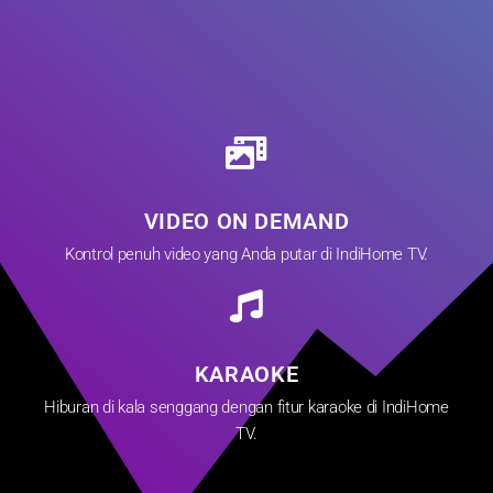
VIDEO ON DEMAND
Kontrol penuh video yang Anda putar di IndiHome TV.
KARAOKE
Hiburan di kala senggang dengan fitur karaoke di IndiHome
TV.