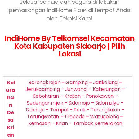
selesai semua dan segera di lakukan
pemasangan IndiHome Fiber di tempat Anda
oleh Teknisi Kami.
IndiHome By Telkomsel Kecamatan
Kota Kabupaten Sidoarjo | Pilih
Lokasi
Barengkrajan – Gamping – Jatikalang –
Kel
Jerukgamping – Junwangi – Katerungan –
ura
Keboharan – Kraton – Ponokawan –
ha
Sedenganmijen – Sidomojo – Sidomulyo –
n
Sidorejo – Tempel – Terik – Terungkulon –
De
Terungwetan – Tropodo – Watugolong –
sa
Kemasan – Krian – Tambak Kemerakan
Kri
an