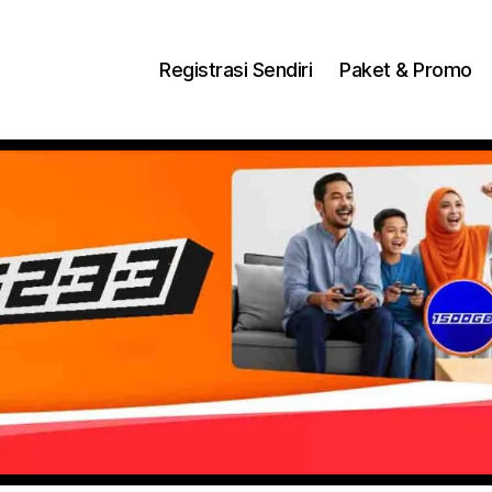
ng Dengan Bayar PDD2 | WiFi 200Rb an By Telkomse
Registrasi Sendiri
Paket & Promo