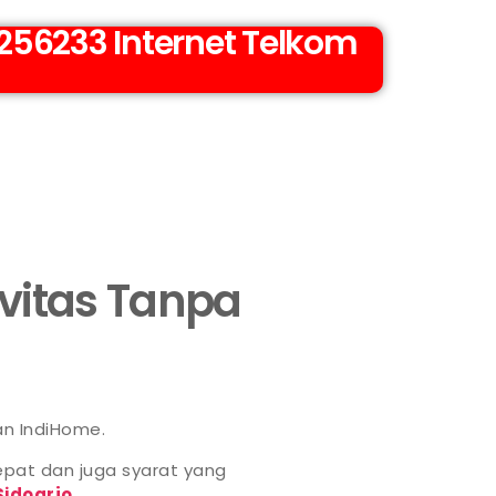
56233 Internet Telkom
ivitas Tanpa
an IndiHome.
pat dan juga syarat yang
Sidoarjo
.