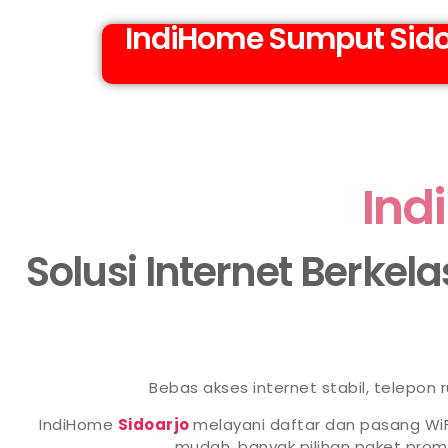
IndiHome Sumput Sido
Ind
Solusi Internet Berkel
Bebas akses internet stabil, telepon
IndiHome
Sidoarjo
melayani daftar dan pasang WiF
mudah, banyak pilihan paket pr