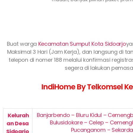
Buat warga
Kecamatan Sumput Kota Sidoarjo
ya
Maksimal 3 Hari (Jam Kerja), dan langsung di tan
telepon di nomer 188 melalui konfirmasi regist
segera di lakukan pemasan
IndiHome By Telkomsel Kec
Banjarbendo – Bluru Kidul – Cemengba
Kelurah
Bulusidokare – Celep – Cemeng
an
Desa
Pucanganom – Sekardan
Sidoarjo