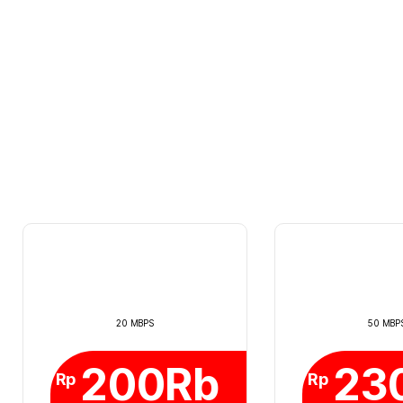
20 MBPS
50 MBP
200Rb
23
Rp
Rp