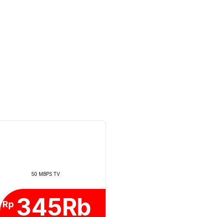
50 MBPS TV
345Rb
Rp