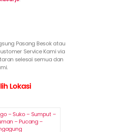
ngsung Pasang Besok atau
Customer Service Kami via
aftaran selesai semua dan
mi.
ih Lokasi
rogo – Suko – Sumput –
auman – Pucang –
angagung