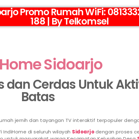
arjo Promo Rumah WiFi: 0813332
188 | By Telkomsel
iHome Sidoarjo
as dan Cerdas Untuk Akt
Batas
 rumah jernih dan tayangan TV interaktif terpopuler deng
i IndiHome di seluruh wilayah
Sidoarjo
dengan proses ce
omo untuk masyarakat warga Kecamatan Kelurahan Desa