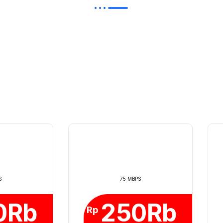
S
75 MBPS
0Rb
250Rb
Rp