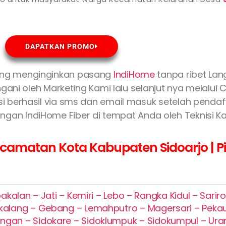
DAPATKAN PROMO
ng menginginkan pasang
IndiHome
tanpa ribet La
gani oleh Marketing Kami lalu selanjut nya melalui 
rasi berhasil via sms dan email masuk setelah pend
gan IndiHome Fiber di tempat Anda oleh Teknisi Ka
amatan Kota Kabupaten Sidoarjo | Pil
kalan – Jati – Kemiri – Lebo – Rangka Kidul – Sari
kalang – Gebang – Lemahputro – Magersari – Pek
gan – Sidokare – Sidoklumpuk – Sidokumpul – Ur