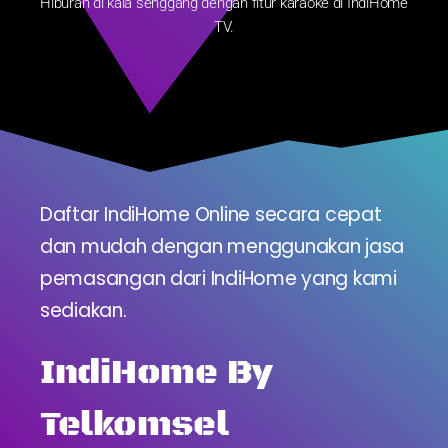
Hiburan di kala senggang dengan fitur karaoke di IndiHome
TV.
Daftar IndiHome Online secara cepat
dan mudah dengan menggunakan jasa
pemasangan dari IndiHome yang kami
sediakan.
IndiHome By
Telkomsel