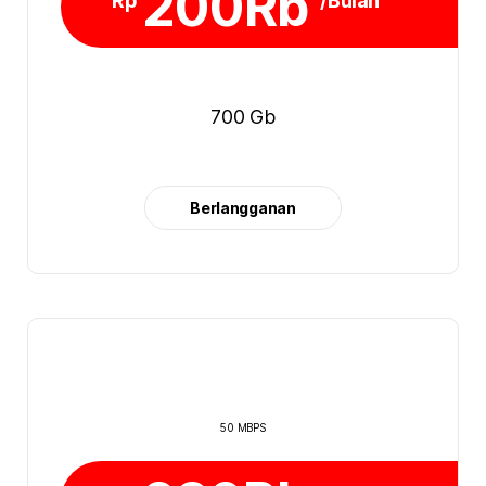
200Rb
Rp
/Bulan
700 Gb
Berlangganan
50 MBPS