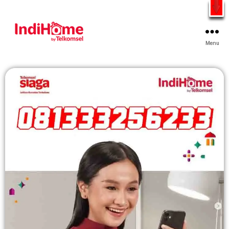
Gratis Pasang Dengan Bayar PDD2 | WiFi 200Rb an By
Telkomsel
WhatsApp
Menu