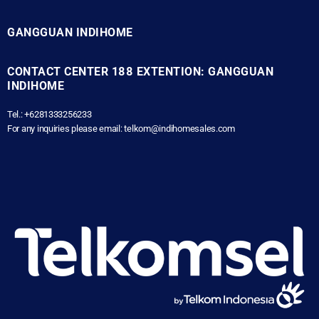
GANGGUAN INDIHOME
CONTACT CENTER 188 EXTENTION: GANGGUAN
INDIHOME
Tel.: +6281333256233
For any inquiries please email: telkom@indihomesales.com