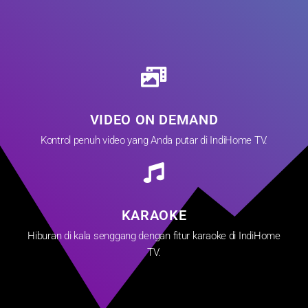
VIDEO ON DEMAND
Kontrol penuh video yang Anda putar di IndiHome TV.
KARAOKE
Hiburan di kala senggang dengan fitur karaoke di IndiHome
TV.