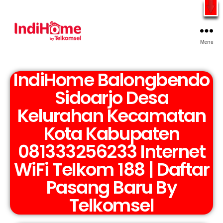
Gratis Pasang Dengan Bayar PDD2 | WiFi 200Rb an By
Telkomsel
WhatsApp
Menu
IndiHome Balongbendo
Sidoarjo Desa
Kelurahan Kecamatan
Kota Kabupaten
081333256233 Internet
WiFi Telkom 188 | Daftar
Pasang Baru By
Telkomsel