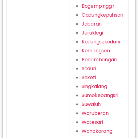
Bogempinggir
Gadungkepuhsari
Jabaran
Jeruklegi
Kedungsukodani
Kemangsen
Penambangan
Seduri
Seketi
Singkalang
Sumokebangsri
Suwaluh
Waruberon
Watesari
Wonokarang