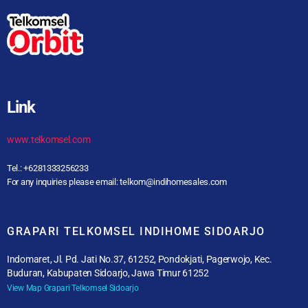
Link
www.telkomsel.com
Tel.: +6281333256233
For any inquiries please email: telkom@indihomesales.com
GRAPARI TELKOMSEL INDIHOME SIDOARJO
Indomaret, Jl. Pd. Jati No.37, 61252, Pondokjati, Pagerwojo, Kec.
Buduran, Kabupaten Sidoarjo, Jawa Timur 61252
View Map Grapari Telkomsel Sidoarjo