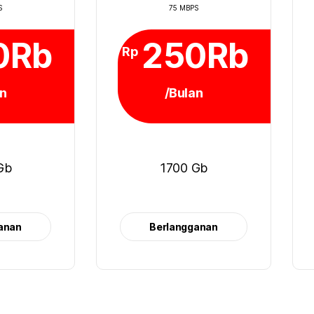
S
75 MBPS
0Rb
250Rb
Rp
an
/Bulan
Gb
1700 Gb
anan
Berlangganan