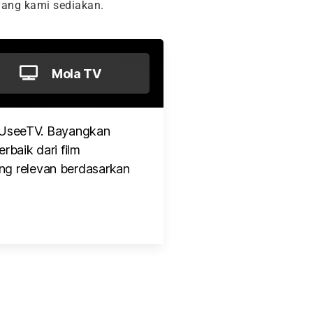
ang kami sediakan.
Mola TV
 UseeTV. Bayangkan
rbaik dari film
ng relevan berdasarkan