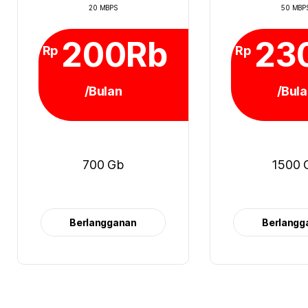
20 MBPS
50 MBP
200Rb
23
Rp
Rp
/Bulan
/Bul
700 Gb
1500 
Berlangganan
Berlangg