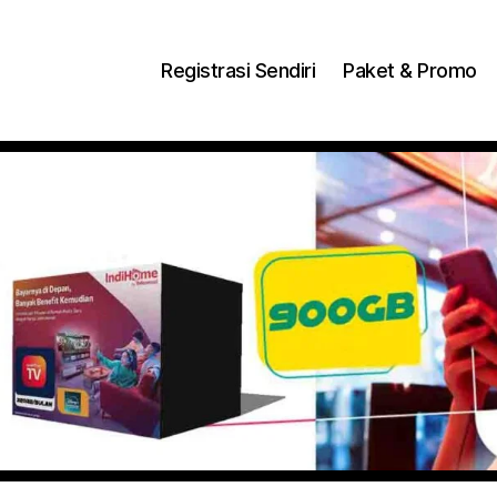
ng Dengan Bayar PDD2 | WiFi 200Rb an By Telkomse
Registrasi Sendiri
Paket & Promo