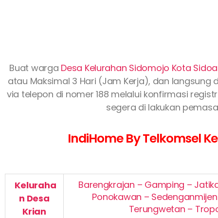
Buat warga
Desa Kelurahan Sidomojo Kota Sidoa
atau Maksimal 3 Hari (Jam Kerja), dan langsung d
via telepon di nomer 188 melalui konfirmasi regi
segera di lakukan pemasan
IndiHome By Telkomsel Kec
Barengkrajan – Gamping – Jatik
Keluraha
Ponokawan – Sedenganmijen –
n
Desa
Terungwetan – Trop
Krian