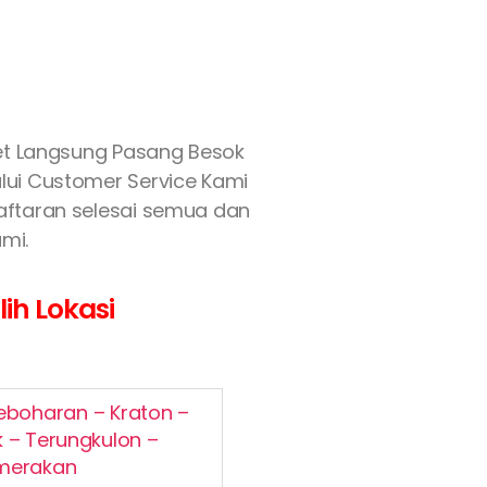
et Langsung Pasang Besok
alui Customer Service Kami
daftaran selesai semua dan
mi.
ih Lokasi
eboharan – Kraton –
 – Terungkulon –
emerakan