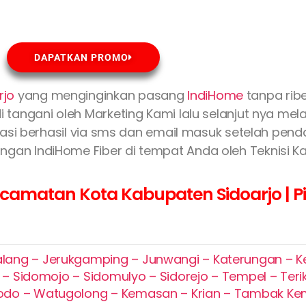
DAPATKAN PROMO
rjo
yang menginginkan pasang
IndiHome
tanpa rib
i tangani oleh Marketing Kami lalu selanjut nya mel
strasi berhasil via sms dan email masuk setelah pen
gan IndiHome Fiber di tempat Anda oleh Teknisi Ka
amatan Kota Kabupaten Sidoarjo | Pil
alang – Jerukgamping – Junwangi – Katerungan – K
 Sidomojo – Sidomulyo – Sidorejo – Tempel – Terik
odo – Watugolong – Kemasan – Krian – Tambak K