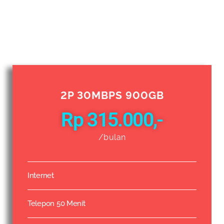
2P 30MBPS 900GB
Rp 315.000,-
/bulan
Internet
Telepon 50 Menit