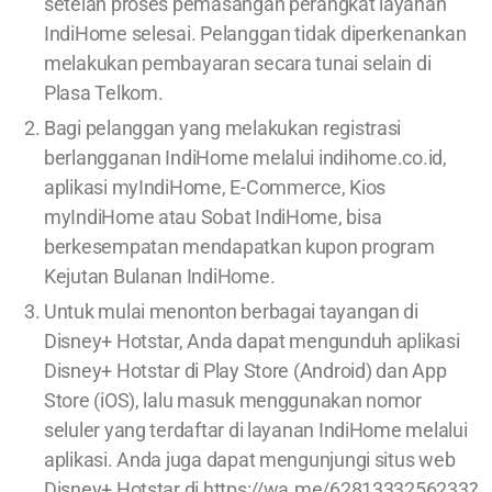
setelah proses pemasangan perangkat layanan
IndiHome selesai. Pelanggan tidak diperkenankan
melakukan pembayaran secara tunai selain di
Plasa Telkom.
Bagi pelanggan yang melakukan registrasi
berlangganan IndiHome melalui indihome.co.id,
aplikasi myIndiHome, E-Commerce, Kios
myIndiHome atau Sobat IndiHome, bisa
berkesempatan mendapatkan kupon program
Kejutan Bulanan IndiHome.
Untuk mulai menonton berbagai tayangan di
Disney+ Hotstar, Anda dapat mengunduh aplikasi
Disney+ Hotstar di Play Store (Android) dan App
Store (iOS), lalu masuk menggunakan nomor
seluler yang terdaftar di layanan IndiHome melalui
aplikasi. Anda juga dapat mengunjungi situs web
Disney+ Hotstar di https://wa.me/6281333256233?