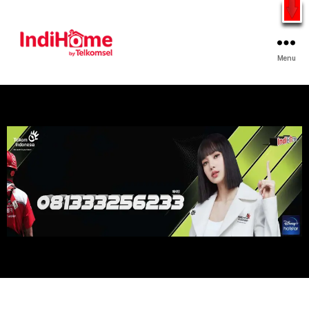
Gratis Pasang Dengan Bayar PDD2 | WiFi 200Rb an By
Telkomsel
WhatsApp
Menu