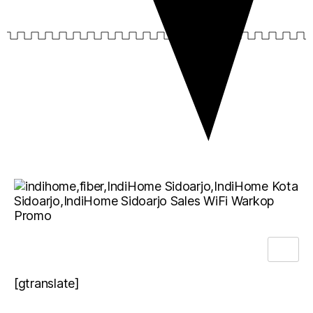
[gtranslate]