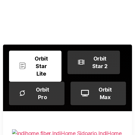
Orbit
Orbit
Star
Star 2
Lite
Orbit
Orbit
Pro
Max