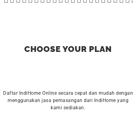
CHOOSE YOUR PLAN
Daftar IndiHome Online secara cepat dan mudah dengan
menggunakan jasa pemasangan dari IndiHome yang
kami sediakan.