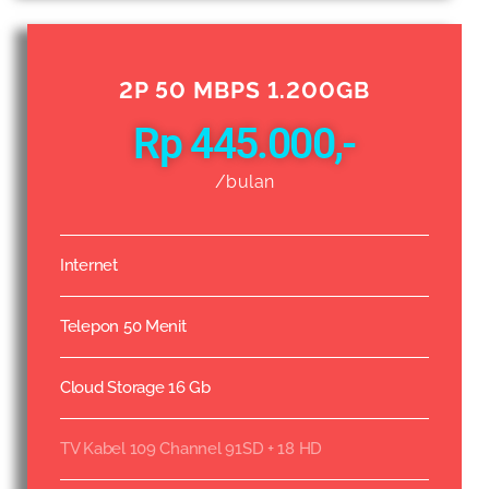
2P 50 MBPS 1.200GB
Rp 445.000,-
/bulan
Internet
Telepon 50 Menit
Cloud Storage 16 Gb
TV Kabel 109 Channel 91SD + 18 HD