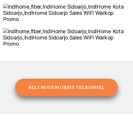
BELI MODEM ORBIT TELKOMSEL