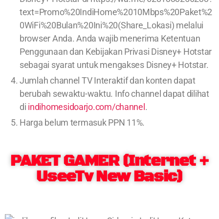
text=Promo%20IndiHome%2010Mbps%20Paket%2
0WiFi%20Bulan%20Ini%20(Share_Lokasi) melalui
browser Anda. Anda wajib menerima Ketentuan
Penggunaan dan Kebijakan Privasi Disney+ Hotstar
sebagai syarat untuk mengakses Disney+ Hotstar.
Jumlah channel TV Interaktif dan konten dapat
berubah sewaktu-waktu. Info channel dapat dilihat
di
indihomesidoarjo.com/channel
.
Harga belum termasuk PPN 11%.
PAKET GAMER (Internet +
UseeTv New Basic)