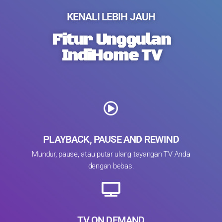
KENALI LEBIH JAUH
Fitur Unggulan
IndiHome TV
PLAYBACK, PAUSE AND REWIND
Mundur, pause, atau putar ulang tayangan TV Anda
dengan bebas.
TV ON DEMAND