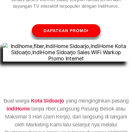
tayangan TV interaktif terpopuler dengan IndiHome.
DAPATKAN PROMO
Buat warga
Kota Sidoarjo
yang menginginkan pasang
IndiHome
tanpa ribet Langsung Pasang Besok atau
Maksimal 3 Hari (Jam Kerja), dan langsung di tangani
oleh Marketing Kami lalu selanjut nya melalui