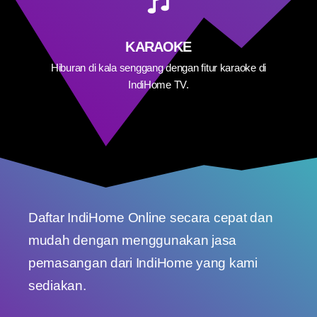
KARAOKE
Hiburan di kala senggang dengan fitur karaoke di
IndiHome TV.
Daftar IndiHome Online secara cepat dan
mudah dengan menggunakan jasa
pemasangan dari IndiHome yang kami
sediakan.