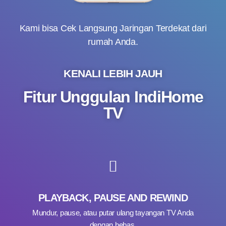
Kami bisa Cek Langsung Jaringan Terdekat dari
rumah Anda.
KENALI LEBIH JAUH
Fitur Unggulan IndiHome
TV
PLAYBACK, PAUSE AND REWIND
Mundur, pause, atau putar ulang tayangan TV Anda
dengan bebas.