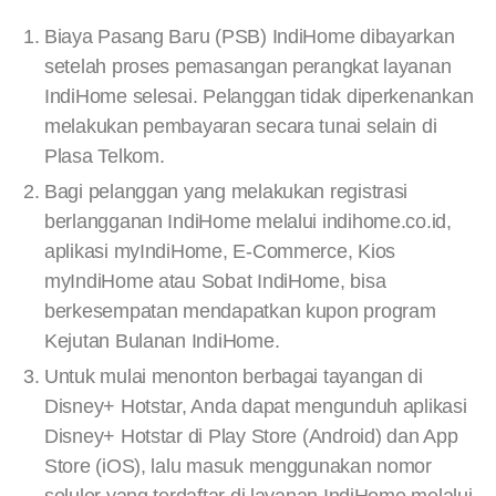
Biaya Pasang Baru (PSB) IndiHome dibayarkan
setelah proses pemasangan perangkat layanan
IndiHome selesai. Pelanggan tidak diperkenankan
melakukan pembayaran secara tunai selain di
Plasa Telkom.
Bagi pelanggan yang melakukan registrasi
berlangganan IndiHome melalui indihome.co.id,
aplikasi myIndiHome, E-Commerce, Kios
myIndiHome atau Sobat IndiHome, bisa
berkesempatan mendapatkan kupon program
Kejutan Bulanan IndiHome.
Untuk mulai menonton berbagai tayangan di
Disney+ Hotstar, Anda dapat mengunduh aplikasi
Disney+ Hotstar di Play Store (Android) dan App
Store (iOS), lalu masuk menggunakan nomor
seluler yang terdaftar di layanan IndiHome melalui