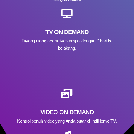
TV ON DEMAND
Tayang ulang acara live sampai dengan 7 hari ke
belakang.
VIDEO ON DEMAND
Kontrol penuh video yang Anda putar di IndiHome TV.