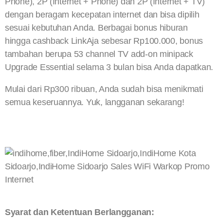
Phone), 2P (Internet + Phone) dan 2P (Internet + TV)
dengan beragam kecepatan internet dan bisa dipilih
sesuai kebutuhan Anda. Berbagai bonus hiburan
hingga cashback LinkAja sebesar Rp100.000, bonus
tambahan berupa 53 channel TV add-on minipack
Upgrade Essential selama 3 bulan bisa Anda dapatkan.
Mulai dari Rp300 ribuan, Anda sudah bisa menikmati
semua keseruannya. Yuk, langganan sekarang!
Syarat dan Ketentuan Berlangganan: