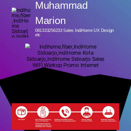
Muhammad
Marion
081333256233 Sales IndiHome UX Design
etc