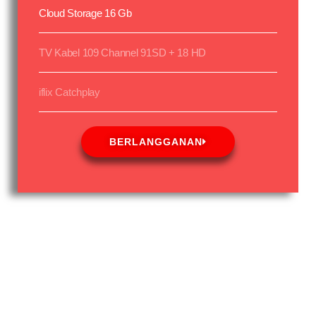
Cloud Storage 16 Gb
TV Kabel 109 Channel 91SD + 18 HD
iflix Catchplay
BERLANGGANAN