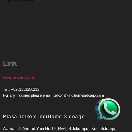
Link
www.telkom.co.id
Tel.: +6281333256233
For any inquiries please email: telkom@indihomesidoarjo.com
Plasa Telkom IndiHome Sidoarjo
Alamat: Jl. Ahmad Yani No.14, Rw4, Sidokumpul, Kec. Sidoarjo,