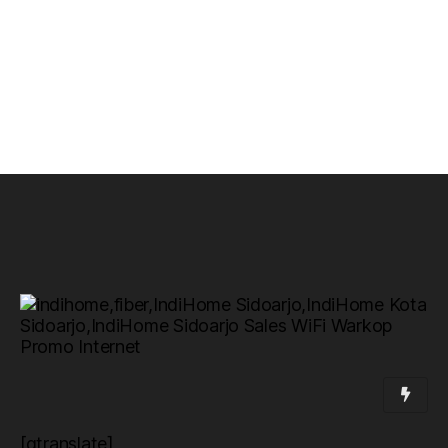
[gtranslate]