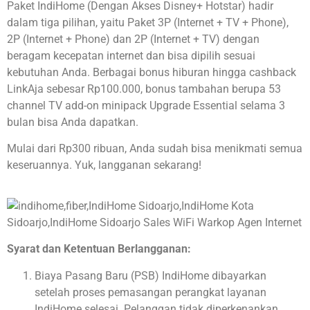
Paket IndiHome (Dengan Akses Disney+ Hotstar) hadir
dalam tiga pilihan, yaitu Paket 3P (Internet + TV + Phone),
2P (Internet + Phone) dan 2P (Internet + TV) dengan
beragam kecepatan internet dan bisa dipilih sesuai
kebutuhan Anda. Berbagai bonus hiburan hingga cashback
LinkAja sebesar Rp100.000, bonus tambahan berupa 53
channel TV add-on minipack Upgrade Essential selama 3
bulan bisa Anda dapatkan.
Mulai dari Rp300 ribuan, Anda sudah bisa menikmati semua
keseruannya. Yuk, langganan sekarang!
Syarat dan Ketentuan Berlangganan:
Biaya Pasang Baru (PSB) IndiHome dibayarkan
setelah proses pemasangan perangkat layanan
IndiHome selesai. Pelanggan tidak diperkenankan