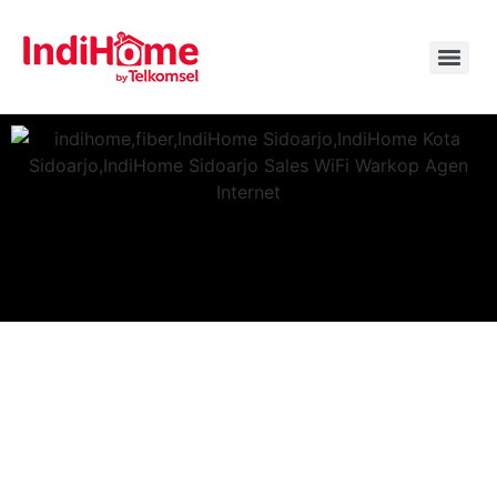
Gratis Pasang Dengan Bayar PDD2 | WiFi 200Rb an B
Berlangganan IndiHome
dapatkan internet
broadband, nelpon rumah
sepuasnya dan nonton