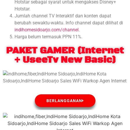
Hotstar sebagai syarat untuk mengakses Disney+
Hotstar.
Jumlah channel TV Interaktif dan konten dapat
berubah sewaktu-waktu. Info channel dapat dilihat di
indihomesidoarjo.com/channel
.
Harga belum termasuk PPN 11%.
PAKET GAMER (Internet
+ UseeTv New Basic)
BERLANGGANAN