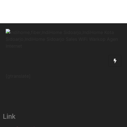
[gtranslate]
Link