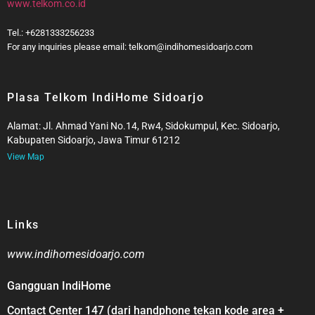
www.telkom.co.id
Tel.: +6281333256233
For any inquiries please email: telkom@indihomesidoarjo.com
Plasa Telkom IndiHome Sidoarjo
Alamat: Jl. Ahmad Yani No.14, Rw4, Sidokumpul, Kec. Sidoarjo,
Kabupaten Sidoarjo, Jawa Timur 61212
View Map
Links
www.indihomesidoarjo.com
Gangguan IndiHome
Contact Center 147 (dari handphone tekan kode area +