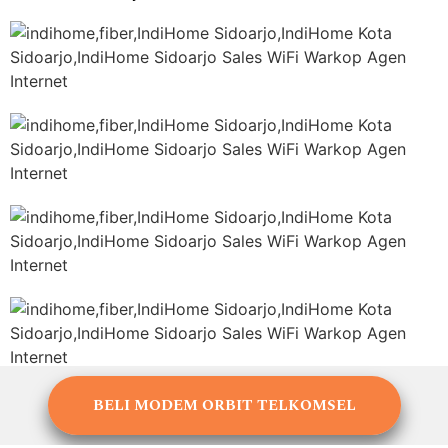
BELI MODEM ORBIT TELKOMSEL