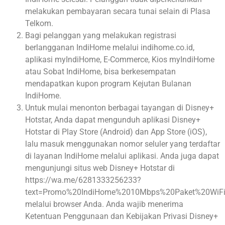
melakukan pembayaran secara tunai selain di Plasa
Telkom.
Bagi pelanggan yang melakukan registrasi
berlangganan IndiHome melalui indihome.co.id,
aplikasi myIndiHome, E-Commerce, Kios myIndiHome
atau Sobat IndiHome, bisa berkesempatan
mendapatkan kupon program Kejutan Bulanan
IndiHome.
Untuk mulai menonton berbagai tayangan di Disney+
Hotstar, Anda dapat mengunduh aplikasi Disney+
Hotstar di Play Store (Android) dan App Store (iOS),
lalu masuk menggunakan nomor seluler yang terdaftar
di layanan IndiHome melalui aplikasi. Anda juga dapat
mengunjungi situs web Disney+ Hotstar di
https://wa.me/6281333256233?
text=Promo%20IndiHome%2010Mbps%20Paket%20WiFi%
melalui browser Anda. Anda wajib menerima
Ketentuan Penggunaan dan Kebijakan Privasi Disney+