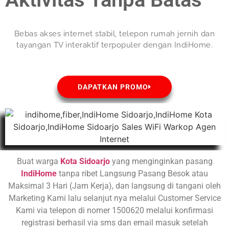
Bebas akses internet stabil, telepon rumah jernih dan
tayangan TV interaktif terpopuler dengan IndiHome.
DAPATKAN PROMO
Buat warga
Kota Sidoarjo
yang menginginkan pasang
IndiHome
tanpa ribet Langsung Pasang Besok atau
Maksimal 3 Hari (Jam Kerja), dan langsung di tangani oleh
Marketing Kami lalu selanjut nya melalui Customer Service
Kami via telepon di nomer 1500620 melalui konfirmasi
registrasi berhasil via sms dan email masuk setelah