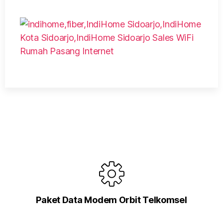
Paket Data Modem Orbit Telkomsel