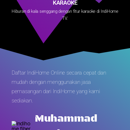
KARAOKE
Hiburan di kala senggang dengan fitur karaoke di IndiHome
TV.
Daftar IndiHome Online secara cepat dan
mudah dengan menggunakan jasa
pemasangan dari IndiHome yang kami
sediakan.
Muhammad