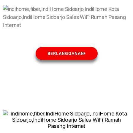
BERLANGGANAN