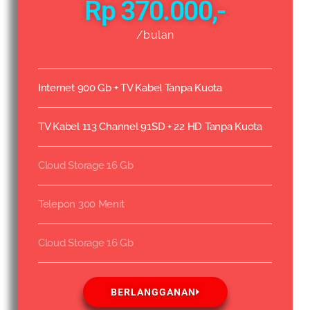
Rp 370.000,-
/bulan
Internet 900 Gb + TV Kabel Tanpa Kuota
TV Kabel 113 Channel 91SD + 22 HD Tanpa Kuota
Cloud Storage 16 Gb
Telepon 300 Menit
Cloud Storage 16 Gb
BERLANGGANAN