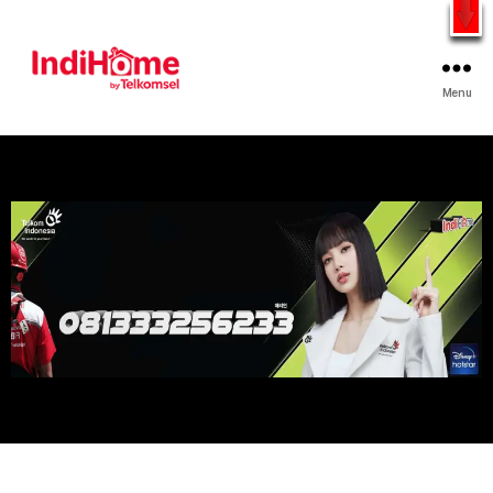
Gratis Pasang Dengan Bayar PDD2 | WiFi 200Rb an By
Telkomsel
WhatsApp
Menu