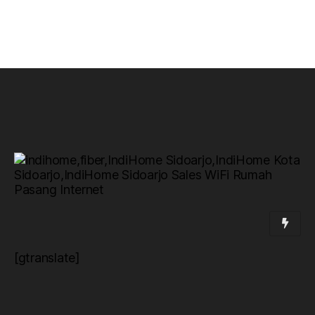
[gtranslate]