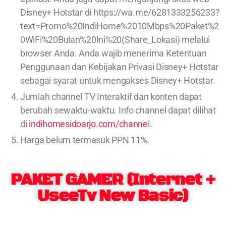
Disney+ Hotstar di https://wa.me/6281333256233?
text=Promo%20IndiHome%2010Mbps%20Paket%2
0WiFi%20Bulan%20Ini%20(Share_Lokasi) melalui
browser Anda. Anda wajib menerima Ketentuan
Penggunaan dan Kebijakan Privasi Disney+ Hotstar
sebagai syarat untuk mengakses Disney+ Hotstar.
Jumlah channel TV Interaktif dan konten dapat
berubah sewaktu-waktu. Info channel dapat dilihat
di
indihomesidoarjo.com/channel
.
Harga belum termasuk PPN 11%.
PAKET GAMER (Internet +
UseeTv New Basic)