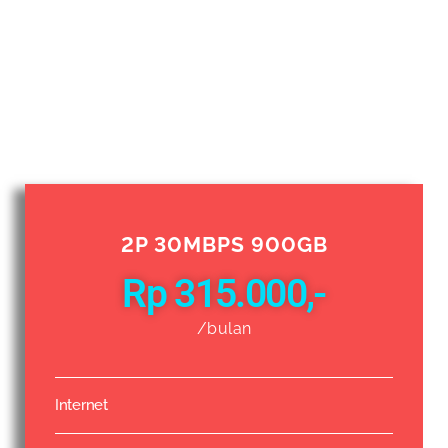
2P 30MBPS 900GB
Rp 315.000,-
/bulan
Internet