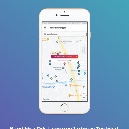
Kami bisa Cek Langsung Jaringan Terdekat