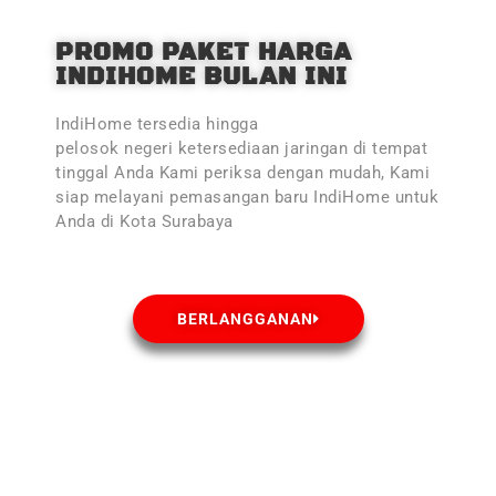
PROMO PAKET HARGA
INDIHOME BULAN INI
IndiHome tersedia hingga
pelosok negeri ketersediaan jaringan di tempat
tinggal Anda Kami periksa dengan mudah, Kami
siap melayani pemasangan baru IndiHome untuk
Anda di Kota Surabaya
BERLANGGANAN