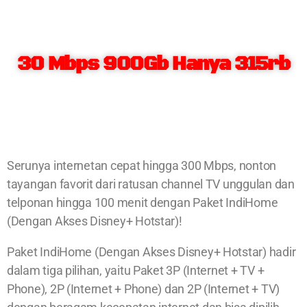
30 Mbps 900Gb Hanya 315rb
Serunya internetan cepat hingga 300 Mbps, nonton
tayangan favorit dari ratusan channel TV unggulan dan
telponan hingga 100 menit dengan Paket IndiHome
(Dengan Akses Disney+ Hotstar)!
Paket IndiHome (Dengan Akses Disney+ Hotstar) hadir
dalam tiga pilihan, yaitu Paket 3P (Internet + TV +
Phone), 2P (Internet + Phone) dan 2P (Internet + TV)