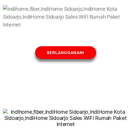
BERLANGGANAN