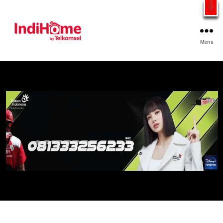
Gratis Pasang Dengan Bayar PDD2 | WiFi 200Rb an By
Telkomsel
WhatsApp
Menu