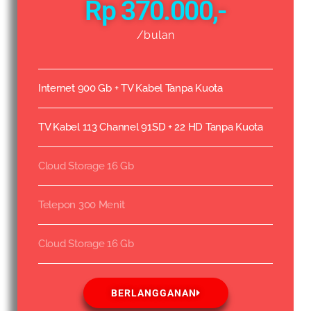
Rp 370.000,-
/bulan
Internet 900 Gb + TV Kabel Tanpa Kuota
TV Kabel 113 Channel 91SD + 22 HD Tanpa Kuota
Cloud Storage 16 Gb
Telepon 300 Menit
Cloud Storage 16 Gb
BERLANGGANAN