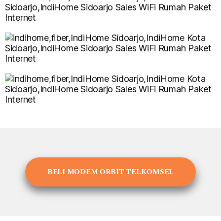
BELI MODEM ORBIT TELKOMSEL