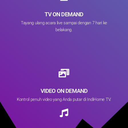
TV ON DEMAND
Tayang ulang acara live sampai dengan 7 hari ke
belakang.
VIDEO ON DEMAND
Kontrol penuh video yang Anda putar di IndiHome TV.