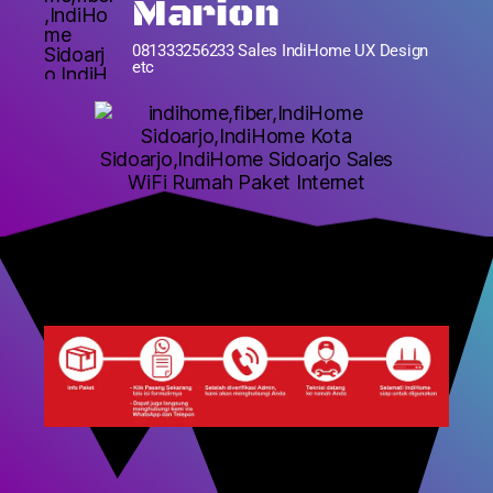
Marion
081333256233 Sales IndiHome UX Design
etc