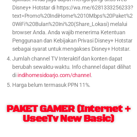
Disney+ Hotstar di https://wa.me/6281333256233?
text=Promo%20IndiHome%2010Mbps%20Paket%2
0WiFi%20Bulan%20Ini%20(Share_Lokasi) melalui
browser Anda. Anda wajib menerima Ketentuan
Penggunaan dan Kebijakan Privasi Disney+ Hotstar
sebagai syarat untuk mengakses Disney+ Hotstar.
Jumlah channel TV Interaktif dan konten dapat
berubah sewaktu-waktu. Info channel dapat dilihat
di
indihomesidoarjo.com/channel
.
Harga belum termasuk PPN 11%.
PAKET GAMER (Internet +
UseeTv New Basic)