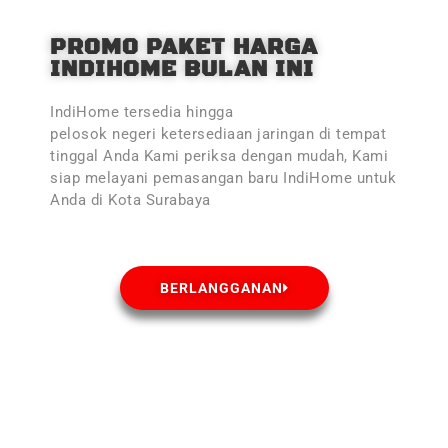
PROMO PAKET HARGA
INDIHOME BULAN INI
IndiHome tersedia hingga
pelosok negeri ketersediaan jaringan di tempat
tinggal Anda Kami periksa dengan mudah, Kami
siap melayani pemasangan baru IndiHome untuk
Anda di Kota Surabaya
BERLANGGANAN