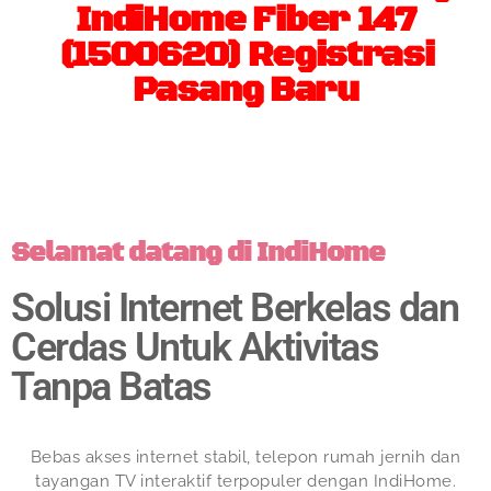
IndiHome Fiber 147
(1500620) Registrasi
Pasang Baru
Selamat datang di IndiHome
Solusi Internet Berkelas dan
Cerdas Untuk Aktivitas
Tanpa Batas
Bebas akses internet stabil, telepon rumah jernih dan
tayangan TV interaktif terpopuler dengan IndiHome.