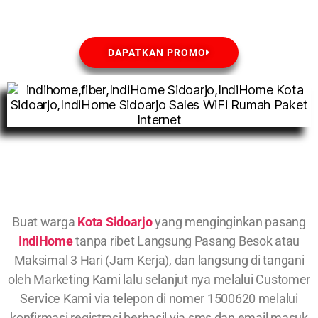
DAPATKAN PROMO
Buat warga
Kota Sidoarjo
yang menginginkan pasang
IndiHome
tanpa ribet Langsung Pasang Besok atau
Maksimal 3 Hari (Jam Kerja), dan langsung di tangani
oleh Marketing Kami lalu selanjut nya melalui Customer
Service Kami via telepon di nomer 1500620 melalui
konfirmasi registrasi berhasil via sms dan email masuk