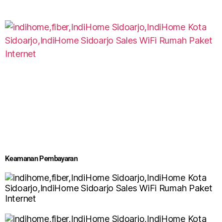
Keamanan Pembayaran