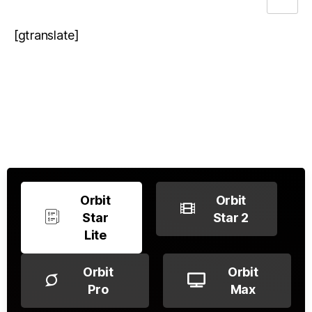
[gtranslate]
Orbit
Orbit
Star
Star 2
Lite
Orbit
Orbit
Pro
Max