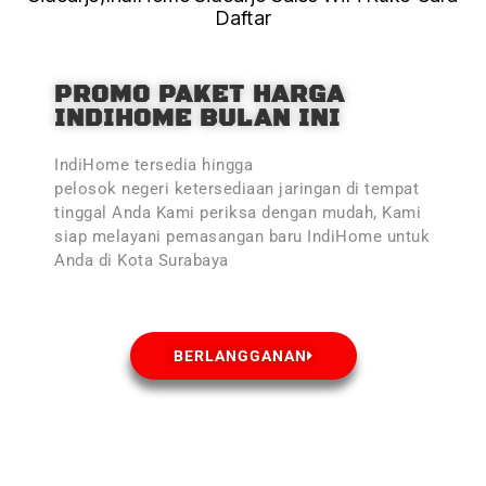
PROMO PAKET HARGA
INDIHOME BULAN INI
IndiHome tersedia hingga
pelosok negeri ketersediaan jaringan di tempat
tinggal Anda Kami periksa dengan mudah, Kami
siap melayani pemasangan baru IndiHome untuk
Anda di Kota Surabaya
BERLANGGANAN