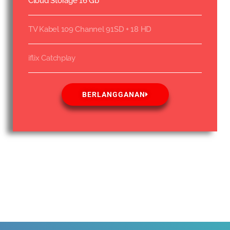
Cloud Storage 16 Gb
TV Kabel 109 Channel 91SD + 18 HD
iflix Catchplay
BERLANGGANAN