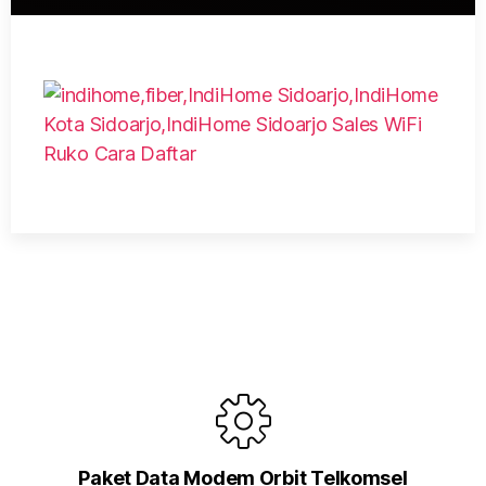
Paket Data Modem Orbit Telkomsel