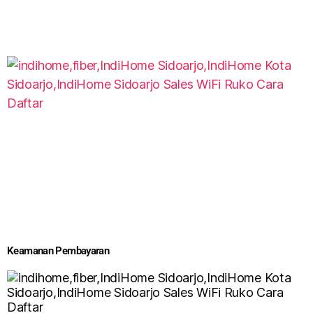
Keamanan Pembayaran