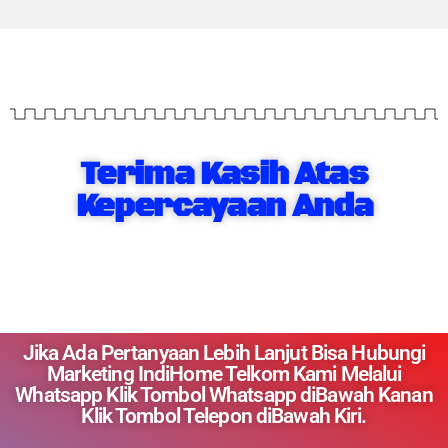
Terima Kasih Atas
Kepercayaan Anda
Jika Ada Pertanyaan Lebih Lanjut Bisa Hubungi
Marketing IndiHome Telkom Kami Melalui
Whatsapp Klik Tombol Whatsapp diBawah Kanan
Klik Tombol Telepon diBawah Kiri.