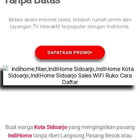
Bebas akses internet stabil, telepon rumah jernih dan
tayangan TV interaktif terpopuler dengan IndiHome.
DAPATKAN PROMO
Buat warga
Kota Sidoarjo
yang menginginkan pasang
IndiHome
tanpa ribet Langsung Pasang Besok atau