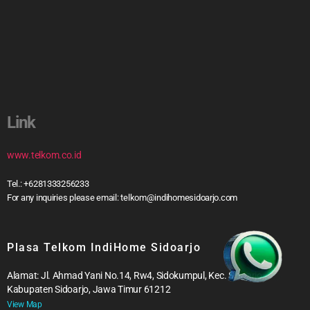
Link
www.telkom.co.id
Tel.: +6281333256233
For any inquiries please email: telkom@indihomesidoarjo.com
Plasa Telkom IndiHome Sidoarjo
Alamat: Jl. Ahmad Yani No.14, Rw4, Sidokumpul, Kec. Sidoarjo,
Kabupaten Sidoarjo, Jawa Timur 61212
View Map