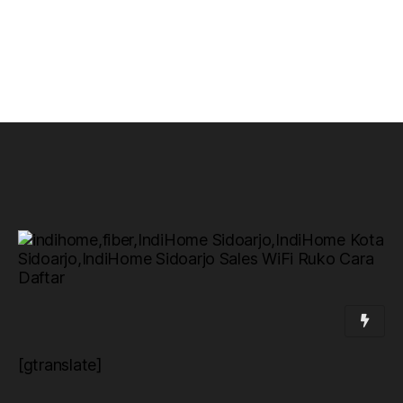
[gtranslate]