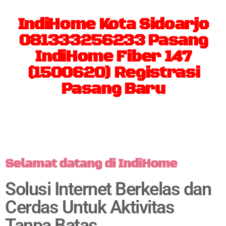
IndiHome Kota Sidoarjo
081333256233 Pasang
IndiHome Fiber 147
(1500620) Registrasi
Pasang Baru
Selamat datang di IndiHome
Solusi Internet Berkelas dan
Cerdas Untuk Aktivitas
Tanpa Batas