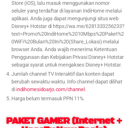
Store (iOS), lalu masuk menggunakan nomor
seluler yang terdaftar di layanan IndiHome melalui
aplikasi. Anda juga dapat mengunjungi situs web
Disney+ Hotstar di https://wa.me/6281333256233?
text=Promo%20IndiHome%2010Mbps%20Paket%2
0WiFi%20Bulan%20Ini%20(Share_Lokasi) melalui
browser Anda. Anda wajib menerima Ketentuan
Penggunaan dan Kebijakan Privasi Disney+ Hotstar
sebagai syarat untuk mengakses Disney+ Hotstar.
Jumlah channel TV Interaktif dan konten dapat
berubah sewaktu-waktu. Info channel dapat dilihat
di
indihomesidoarjo.com/channel
.
Harga belum termasuk PPN 11%.
PAKET GAMER (Internet +