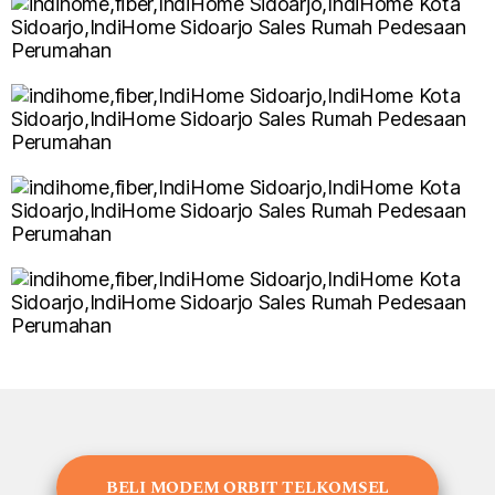
BELI MODEM ORBIT TELKOMSEL