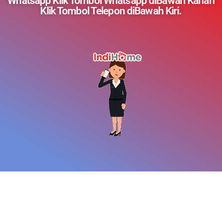
Whatsapp Klik Tombol Whatsapp diBawah Kanan
Klik Tombol Telepon diBawah Kiri.