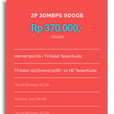
2P 30MBPS 900GB
Rp 370.000,-
/bulan
Internet 900 Gb + TV Kabel Tanpa Kuota
TV Kabel 113 Channel 91SD + 22 HD Tanpa Kuota
Cloud Storage 16 Gb
Telepon 300 Menit
Cloud Storage 16 Gb