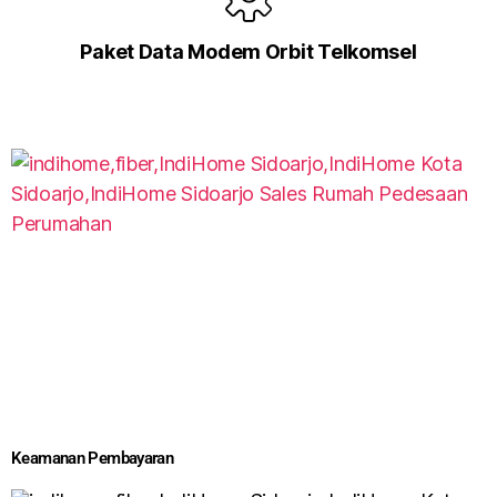
Paket Data Modem Orbit Telkomsel
Keamanan Pembayaran