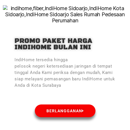
PROMO PAKET HARGA
INDIHOME BULAN INI
IndiHome tersedia hingga
pelosok negeri ketersediaan jaringan di tempat
tinggal Anda Kami periksa dengan mudah, Kami
siap melayani pemasangan baru IndiHome untuk
Anda di Kota Surabaya
BERLANGGANAN