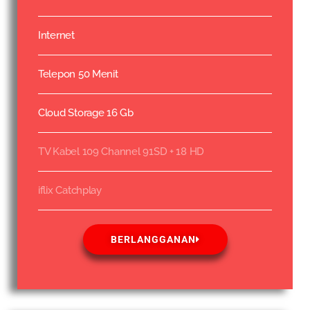
Internet
Telepon 50 Menit
Cloud Storage 16 Gb
TV Kabel 109 Channel 91SD + 18 HD
iflix Catchplay
BERLANGGANAN