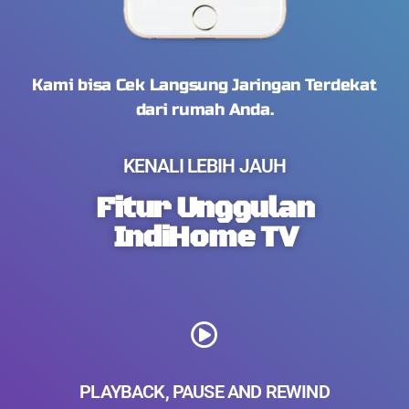
Kami bisa Cek Langsung Jaringan Terdekat
dari rumah Anda.
KENALI LEBIH JAUH
Fitur Unggulan
IndiHome TV
PLAYBACK, PAUSE AND REWIND