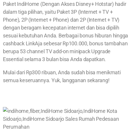
Paket IndiHome (Dengan Akses Disney+ Hotstar) hadir
dalam tiga pilihan, yaitu Paket 3P (Internet + TV +
Phone), 2P (Internet + Phone) dan 2P (Internet + TV)
dengan beragam kecepatan internet dan bisa dipilih
sesuai kebutuhan Anda. Berbagai bonus hiburan hingga
cashback LinkAja sebesar Rp100.000, bonus tambahan
berupa 53 channel TV add-on minipack Upgrade
Essential selama 3 bulan bisa Anda dapatkan.
Mulai dari Rp300 ribuan, Anda sudah bisa menikmati
semua keseruannya. Yuk, langganan sekarang!