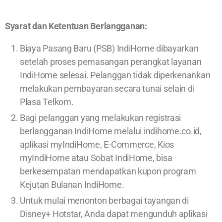
Syarat dan Ketentuan Berlangganan:
Biaya Pasang Baru (PSB) IndiHome dibayarkan
setelah proses pemasangan perangkat layanan
IndiHome selesai. Pelanggan tidak diperkenankan
melakukan pembayaran secara tunai selain di
Plasa Telkom.
Bagi pelanggan yang melakukan registrasi
berlangganan IndiHome melalui indihome.co.id,
aplikasi myIndiHome, E-Commerce, Kios
myIndiHome atau Sobat IndiHome, bisa
berkesempatan mendapatkan kupon program
Kejutan Bulanan IndiHome.
Untuk mulai menonton berbagai tayangan di
Disney+ Hotstar, Anda dapat mengunduh aplikasi