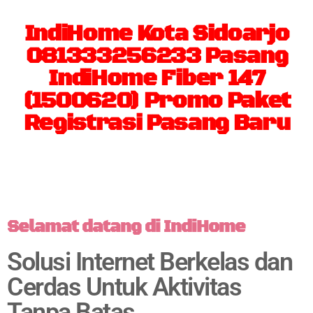
IndiHome Kota Sidoarjo
081333256233 Pasang
IndiHome Fiber 147
(1500620) Promo Paket
Registrasi Pasang Baru
Selamat datang di IndiHome
Solusi Internet Berkelas dan
Cerdas Untuk Aktivitas
Tanpa Batas