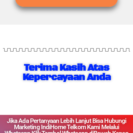
Terima Kasih Atas
Kepercayaan Anda
Jika Ada Pertanyaan Lebih Lanjut Bisa Hubungi
Marketing IndiHome Telkom Kami Melalui