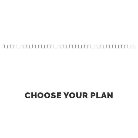
CHOOSE YOUR PLAN