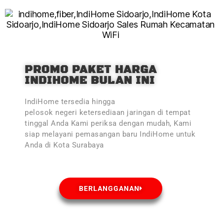
PROMO PAKET HARGA
INDIHOME BULAN INI
IndiHome tersedia hingga
pelosok negeri ketersediaan jaringan di tempat
tinggal Anda Kami periksa dengan mudah, Kami
siap melayani pemasangan baru IndiHome untuk
Anda di Kota Surabaya
BERLANGGANAN