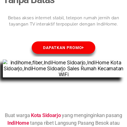
Bebas akses internet stabil, telepon rumah jernih dan
tayangan TV interaktif terpopuler dengan IndiHome.
DAPATKAN PROMO
Buat warga
Kota Sidoarjo
yang menginginkan pasang
IndiHome
tanpa ribet Langsung Pasang Besok atau