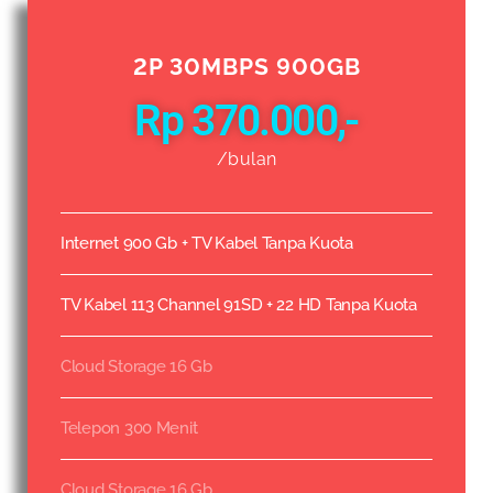
2P 30MBPS 900GB
Rp 370.000,-
/bulan
Internet 900 Gb + TV Kabel Tanpa Kuota
TV Kabel 113 Channel 91SD + 22 HD Tanpa Kuota
Cloud Storage 16 Gb
Telepon 300 Menit
Cloud Storage 16 Gb