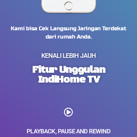
Kami bisa Cek Langsung Jaringan Terdekat
dari rumah Anda.
KENALI LEBIH JAUH
Fitur Unggulan
IndiHome TV
PLAYBACK, PAUSE AND REWIND