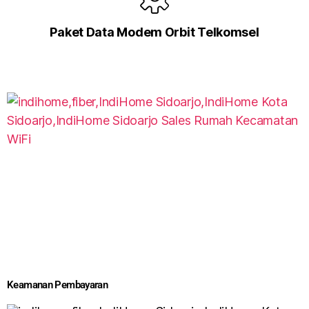
Paket Data Modem Orbit Telkomsel
Keamanan Pembayaran