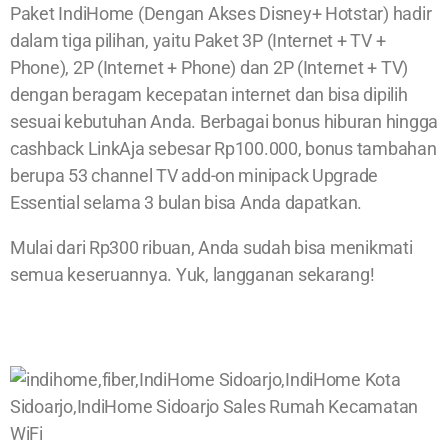
Paket IndiHome (Dengan Akses Disney+ Hotstar) hadir
dalam tiga pilihan, yaitu Paket 3P (Internet + TV +
Phone), 2P (Internet + Phone) dan 2P (Internet + TV)
dengan beragam kecepatan internet dan bisa dipilih
sesuai kebutuhan Anda. Berbagai bonus hiburan hingga
cashback LinkAja sebesar Rp100.000, bonus tambahan
berupa 53 channel TV add-on minipack Upgrade
Essential selama 3 bulan bisa Anda dapatkan.
Mulai dari Rp300 ribuan, Anda sudah bisa menikmati
semua keseruannya. Yuk, langganan sekarang!