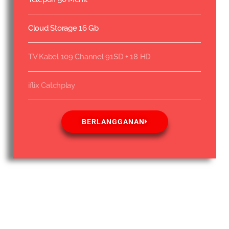
Cloud Storage 16 Gb
TV Kabel 109 Channel 91SD + 18 HD
iflix Catchplay
BERLANGGANAN