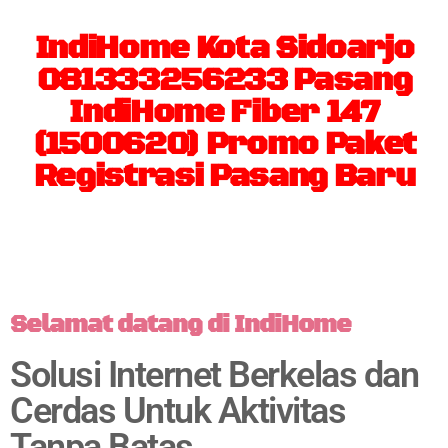
IndiHome Kota Sidoarjo
081333256233 Pasang
IndiHome Fiber 147
(1500620) Promo Paket
Registrasi Pasang Baru
Selamat datang di IndiHome
Solusi Internet Berkelas dan
Cerdas Untuk Aktivitas
Tanpa Batas