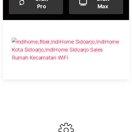
Pro
Max