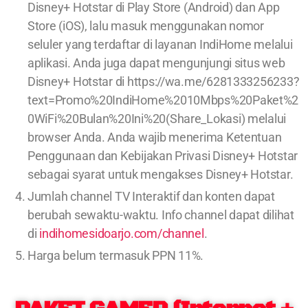
Disney+ Hotstar di Play Store (Android) dan App
Store (iOS), lalu masuk menggunakan nomor
seluler yang terdaftar di layanan IndiHome melalui
aplikasi. Anda juga dapat mengunjungi situs web
Disney+ Hotstar di https://wa.me/6281333256233?
text=Promo%20IndiHome%2010Mbps%20Paket%2
0WiFi%20Bulan%20Ini%20(Share_Lokasi) melalui
browser Anda. Anda wajib menerima Ketentuan
Penggunaan dan Kebijakan Privasi Disney+ Hotstar
sebagai syarat untuk mengakses Disney+ Hotstar.
Jumlah channel TV Interaktif dan konten dapat
berubah sewaktu-waktu. Info channel dapat dilihat
di
indihomesidoarjo.com/channel
.
Harga belum termasuk PPN 11%.