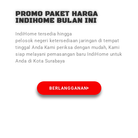
PROMO PAKET HARGA
INDIHOME BULAN INI
IndiHome tersedia hingga
pelosok negeri ketersediaan jaringan di tempat
tinggal Anda Kami periksa dengan mudah, Kami
siap melayani pemasangan baru IndiHome untuk
Anda di Kota Surabaya
BERLANGGANAN