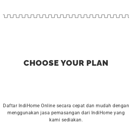
CHOOSE YOUR PLAN
Daftar IndiHome Online secara cepat dan mudah dengan
menggunakan jasa pemasangan dari IndiHome yang
kami sediakan.