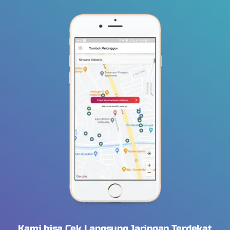
Kami bisa Cek Langsung Jaringan Terdekat