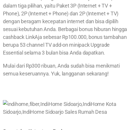
dalam tiga pilihan, yaitu Paket 3P (Internet + TV +
Phone), 2P (Internet + Phone) dan 2P (Internet + TV)
dengan beragam kecepatan internet dan bisa dipilih
sesuai kebutuhan Anda. Berbagai bonus hiburan hingga
cashback LinkAja sebesar Rp100.000, bonus tambahan
berupa 53 channel TV add-on minipack Upgrade
Essential selama 3 bulan bisa Anda dapatkan.
Mulai dari Rp300 ribuan, Anda sudah bisa menikmati
semua keseruannya. Yuk, langganan sekarang!