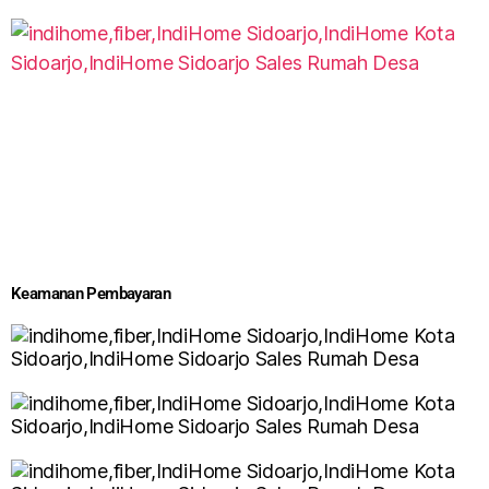
Keamanan Pembayaran