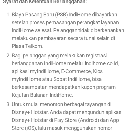
Syarat dan Ketentuan Berlangganan:
Biaya Pasang Baru (PSB) IndiHome dibayarkan
setelah proses pemasangan perangkat layanan
IndiHome selesai. Pelanggan tidak diperkenankan
melakukan pembayaran secara tunai selain di
Plasa Telkom.
Bagi pelanggan yang melakukan registrasi
berlangganan IndiHome melalui indihome.co.id,
aplikasi myIndiHome, E-Commerce, Kios
myIndiHome atau Sobat IndiHome, bisa
berkesempatan mendapatkan kupon program
Kejutan Bulanan IndiHome.
Untuk mulai menonton berbagai tayangan di
Disney+ Hotstar, Anda dapat mengunduh aplikasi
Disney+ Hotstar di Play Store (Android) dan App
Store (iOS), lalu masuk menggunakan nomor