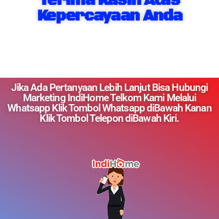
Terima Kasih Atas
Kepercayaan Anda
Jika Ada Pertanyaan Lebih Lanjut Bisa Hubungi
Marketing IndiHome Telkom Kami Melalui
Whatsapp Klik Tombol Whatsapp diBawah Kanan
Klik Tombol Telepon diBawah Kiri.