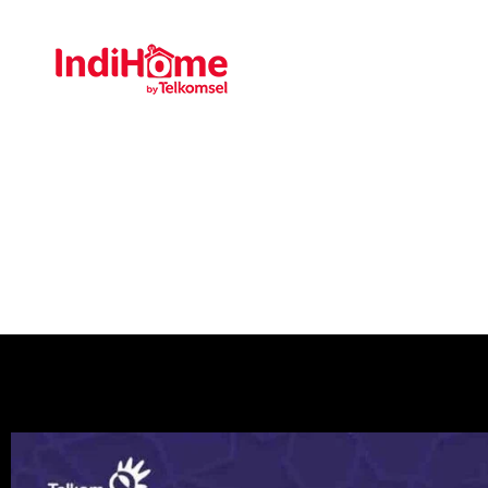
Gratis Pasa