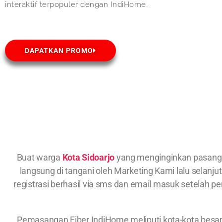
interaktif terpopuler dengan IndiHome.
DAPATKAN PROMO
Buat warga
Kota Sidoarjo
yang menginginkan pasan
langsung di tangani oleh Marketing Kami lalu selanj
registrasi berhasil via sms dan email masuk setelah 
Pemasangan Fiber IndiHome meliputi kota-kota besa