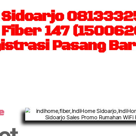
 Sidoarjo 081333
 Fiber 147 (15006
istrasi Pasang Ba
e