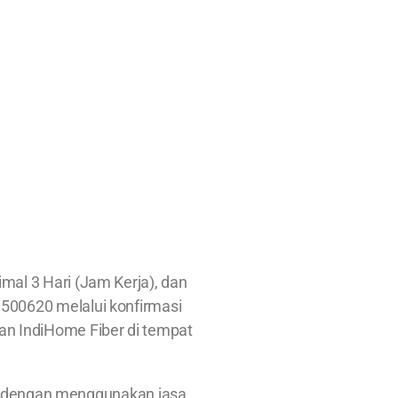
al 3 Hari (Jam Kerja), dan
 1500620 melalui konfirmasi
an IndiHome Fiber di tempat
ah dengan menggunakan jasa