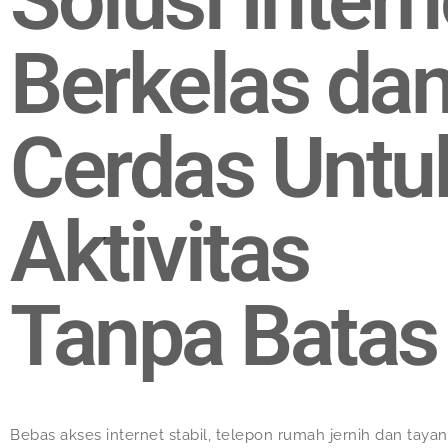
Solusi Intern
Berkelas da
Cerdas Untu
Aktivitas
Tanpa Batas
Bebas akses internet stabil, telepon rumah jernih dan taya