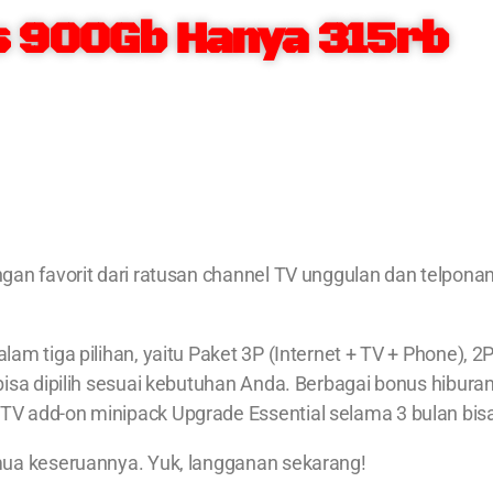
 900Gb Hanya 315rb
gan favorit dari ratusan channel TV unggulan dan telpon
m tiga pilihan, yaitu Paket 3P (Internet + TV + Phone), 2P
isa dipilih sesuai kebutuhan Anda. Berbagai bonus hibura
V add-on minipack Upgrade Essential selama 3 bulan bis
mua keseruannya. Yuk, langganan sekarang!