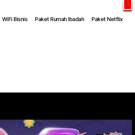
l
WhatsApp
WiFi Bisnis
Paket Rumah Ibadah
Paket Netflix