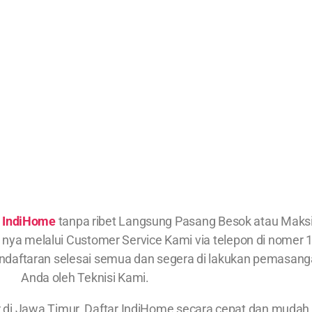
g
IndiHome
tanpa ribet Langsung Pasang Besok atau Maksim
ut nya melalui Customer Service Kami via telepon di nomer
pendaftaran selesai semua dan segera di lakukan pemasang
Anda oleh Teknisi Kami.
r di Jawa Timur. Daftar IndiHome secara cepat dan mud