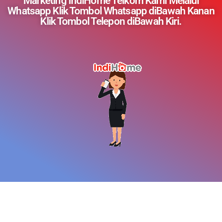
Marketing IndiHome Telkom Kami Melalui
Whatsapp Klik Tombol Whatsapp diBawah Kanan
Klik Tombol Telepon diBawah Kiri.