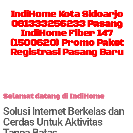
IndiHome Kota Sidoarjo
081333256233 Pasang
IndiHome Fiber 147
(1500620) Promo Paket
Registrasi Pasang Baru
Selamat datang di IndiHome
Solusi Internet Berkelas dan
Cerdas Untuk Aktivitas
Tanpa Batas