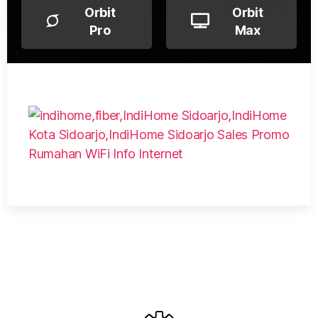
Orbit
Orbit
Pro
Max