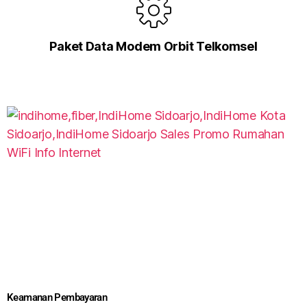
Paket Data Modem Orbit Telkomsel
Keamanan Pembayaran