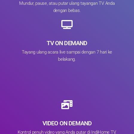
Mundur, pause, atau putar ulang tayangan TV Anda
dengan bebas.
TV ON DEMAND
Tayang ulang acara live sampai dengan 7 hari ke
belakang.
VIDEO ON DEMAND
Kontrol penuh video yang Anda putar di IndiHome TV.