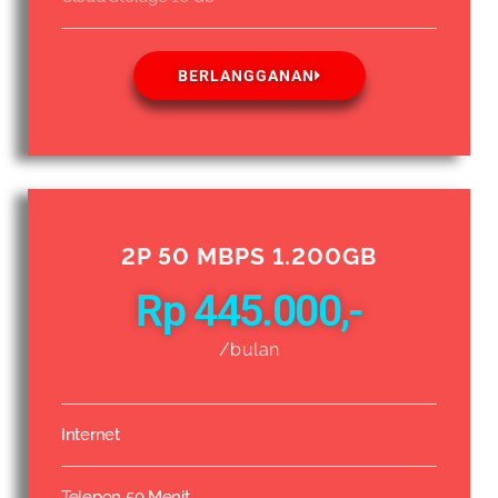
BERLANGGANAN
2P 50 MBPS 1.200GB
Rp 445.000,-
/bulan
Internet
Telepon 50 Menit