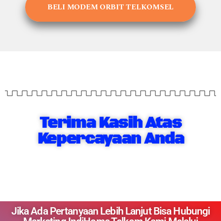
BELI MODEM ORBIT TELKOMSEL
Terima Kasih Atas
Kepercayaan Anda
Jika Ada Pertanyaan Lebih Lanjut Bisa Hubungi