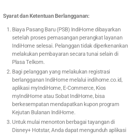
Syarat dan Ketentuan Berlangganan:
Biaya Pasang Baru (PSB) IndiHome dibayarkan
setelah proses pemasangan perangkat layanan
IndiHome selesai. Pelanggan tidak diperkenankan
melakukan pembayaran secara tunai selain di
Plasa Telkom.
Bagi pelanggan yang melakukan registrasi
berlangganan IndiHome melalui indihome.co.id,
aplikasi myIndiHome, E-Commerce, Kios
myIndiHome atau Sobat IndiHome, bisa
berkesempatan mendapatkan kupon program
Kejutan Bulanan IndiHome.
Untuk mulai menonton berbagai tayangan di
Disney+ Hotstar, Anda dapat mengunduh aplikasi