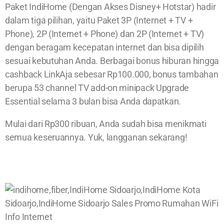
Paket IndiHome (Dengan Akses Disney+ Hotstar) hadir
dalam tiga pilihan, yaitu Paket 3P (Internet + TV +
Phone), 2P (Internet + Phone) dan 2P (Internet + TV)
dengan beragam kecepatan internet dan bisa dipilih
sesuai kebutuhan Anda. Berbagai bonus hiburan hingga
cashback LinkAja sebesar Rp100.000, bonus tambahan
berupa 53 channel TV add-on minipack Upgrade
Essential selama 3 bulan bisa Anda dapatkan.
Mulai dari Rp300 ribuan, Anda sudah bisa menikmati
semua keseruannya. Yuk, langganan sekarang!