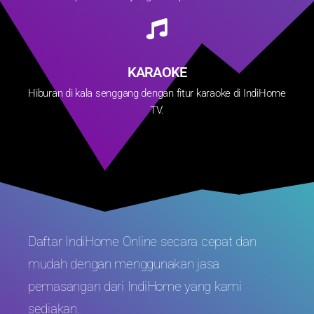
KARAOKE
Hiburan di kala senggang dengan fitur karaoke di IndiHome
TV.
Daftar IndiHome Online secara cepat dan
mudah dengan menggunakan jasa
pemasangan dari IndiHome yang kami
sediakan.