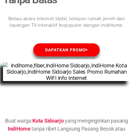
Bebas akses internet stabil, telepon rumah jernih dan
tayangan TV interaktif terpopuler dengan IndiHome.
DAPATKAN PROMO
Buat warga
Kota Sidoarjo
yang menginginkan pasang
IndiHome
tanpa ribet Langsung Pasang Besok atau