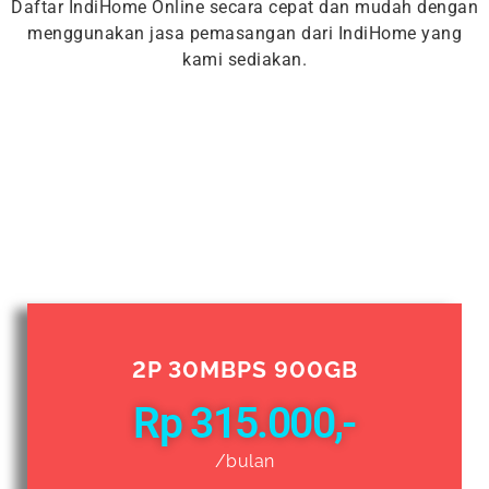
Daftar IndiHome Online secara cepat dan mudah dengan
menggunakan jasa pemasangan dari IndiHome yang
kami sediakan.
2P 30MBPS 900GB
Rp 315.000,-
/bulan