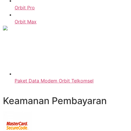
Orbit Pro
Orbit Max
Paket Data Modem Orbit Telkomsel
Keamanan Pembayaran