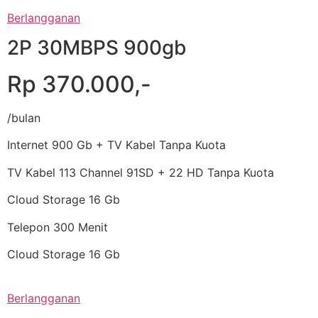
Berlangganan
2P 30MBPS 900gb
Rp 370.000,-
/bulan
Internet 900 Gb + TV Kabel Tanpa Kuota
TV Kabel 113 Channel 91SD + 22 HD Tanpa Kuota
Cloud Storage 16 Gb
Telepon 300 Menit
Cloud Storage 16 Gb
Berlangganan