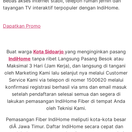
Bebas akses internet stabil, telepon rumah jernih dan
tayangan TV interaktif terpopuler dengan IndiHome.
Dapatkan Promo
Buat warga
Kota Sidoarjo
yang menginginkan pasang
IndiHome
tanpa ribet Langsung Pasang Besok atau
Maksimal 3 Hari (Jam Kerja), dan langsung di tangani
oleh Marketing Kami lalu selanjut nya melalui Customer
Service Kami via telepon di nomer 1500620 melalui
konfirmasi registrasi berhasil via sms dan email masuk
setelah pendaftaran selesai semua dan segera di
lakukan pemasangan IndiHome Fiber di tempat Anda
oleh Teknisi Kami.
Pemasangan Fiber IndiHome meliputi kota-kota besar
diÂ Jawa Timur. Daftar IndiHome secara cepat dan