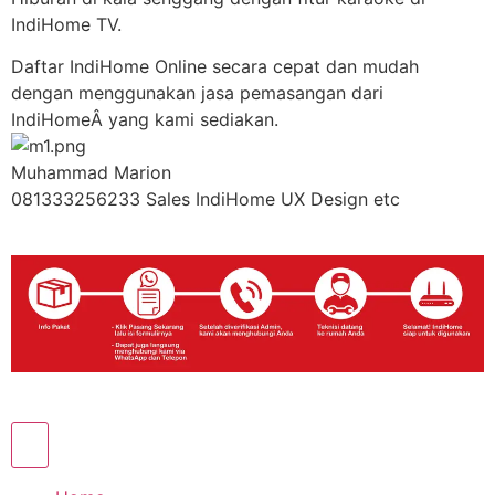
IndiHome TV.
Daftar IndiHome Online secara cepat dan mudah
dengan menggunakan jasa pemasangan dari
IndiHomeÂ yang kami sediakan.
Muhammad Marion
081333256233 Sales IndiHome UX Design etc