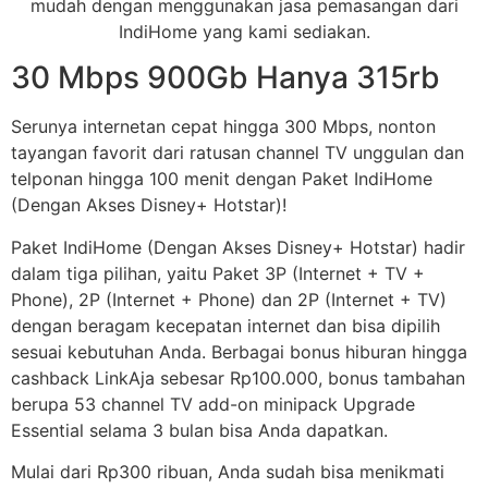
mudah dengan menggunakan jasa pemasangan dari
IndiHome yang kami sediakan.
30 Mbps 900Gb Hanya 315rb
Serunya internetan cepat hingga 300 Mbps, nonton
tayangan favorit dari ratusan channel TV unggulan dan
telponan hingga 100 menit dengan Paket IndiHome
(Dengan Akses Disney+ Hotstar)!
Paket IndiHome (Dengan Akses Disney+ Hotstar) hadir
dalam tiga pilihan, yaitu Paket 3P (Internet + TV +
Phone), 2P (Internet + Phone) dan 2P (Internet + TV)
dengan beragam kecepatan internet dan bisa dipilih
sesuai kebutuhan Anda. Berbagai bonus hiburan hingga
cashback LinkAja sebesar Rp100.000, bonus tambahan
berupa 53 channel TV add-on minipack Upgrade
Essential selama 3 bulan bisa Anda dapatkan.
Mulai dari Rp300 ribuan, Anda sudah bisa menikmati