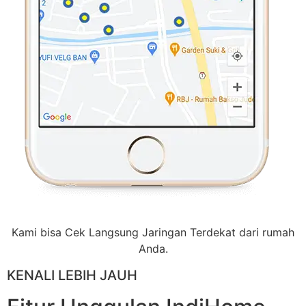
Kami bisa Cek Langsung Jaringan Terdekat dari rumah
Anda.
KENALI LEBIH JAUH