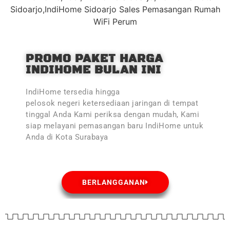
PROMO PAKET HARGA
INDIHOME BULAN INI
IndiHome tersedia hingga
pelosok negeri ketersediaan jaringan di tempat
tinggal Anda Kami periksa dengan mudah, Kami
siap melayani pemasangan baru IndiHome untuk
Anda di Kota Surabaya
BERLANGGANAN