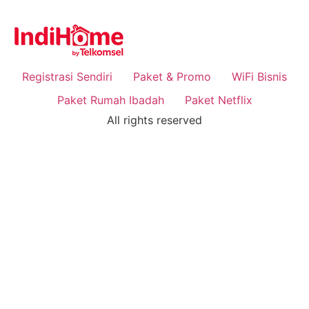
Registrasi Sendiri
Paket & Promo
WiFi Bisnis
Paket Rumah Ibadah
Paket Netflix
All rights reserved