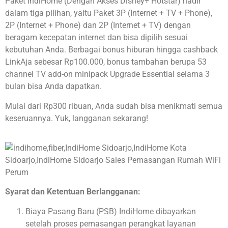
Paket IndiHome (Dengan Akses Disney+ Hotstar) hadir
dalam tiga pilihan, yaitu Paket 3P (Internet + TV + Phone),
2P (Internet + Phone) dan 2P (Internet + TV) dengan
beragam kecepatan internet dan bisa dipilih sesuai
kebutuhan Anda. Berbagai bonus hiburan hingga cashback
LinkAja sebesar Rp100.000, bonus tambahan berupa 53
channel TV add-on minipack Upgrade Essential selama 3
bulan bisa Anda dapatkan.
Mulai dari Rp300 ribuan, Anda sudah bisa menikmati semua
keseruannya. Yuk, langganan sekarang!
Syarat dan Ketentuan Berlangganan:
Biaya Pasang Baru (PSB) IndiHome dibayarkan
setelah proses pemasangan perangkat layanan