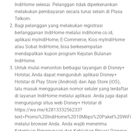
IndiHome selesai. Pelanggan tidak diperkenankan
melakukan pembayaran secara tunai selain di Plasa
Telkom.
Bagi pelanggan yang melakukan registrasi
berlangganan IndiHome melalui indihome.co.id,
aplikasi myIndiHome, E-Commerce, Kios myIndiHome
atau Sobat IndiHome, bisa berkesempatan
mendapatkan kupon program Kejutan Bulanan
IndiHome.
Untuk mulai menonton berbagai tayangan di Disney+
Hotstar, Anda dapat mengunduh aplikasi Disney+
Hotstar di Play Store (Android) dan App Store (iOS),
lalu masuk menggunakan nomor seluler yang terdaftar
di layanan IndiHome melalui aplikasi. Anda juga dapat
mengunjungi situs web Disney+ Hotstar di
https://wa.me/6281333256233?
text=Promo%20IndiHome%2010Mbps%20Paket%20WiFi%
melalui browser Anda. Anda wajib menerima
Ketentuan Penggunaan dan Kebijakan Privasi Disney+