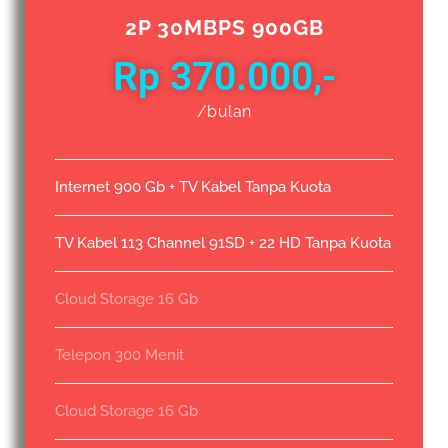
2P 30MBPS 900GB
Rp 370.000,-
/bulan
Internet 900 Gb + TV Kabel Tanpa Kuota
TV Kabel 113 Channel 91SD + 22 HD Tanpa Kuota
Cloud Storage 16 Gb
Telepon 300 Menit
Cloud Storage 16 Gb