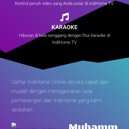
Kontrol penuh video yang Anda putar di IndiHome TV.
KARAOKE
Hiburan di kala senggang dengan fitur karaoke di
IndiHome TV.
Daftar IndiHome Online secara cepat dan
mudah dengan menggunakan jasa
pemasangan dari IndiHome yang kami
sediakan.
Muhamma