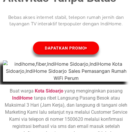
Bebas akses internet stabil, telepon rumah jernih dan
tayangan TV interaktif terpopuler dengan IndiHome.
DAPATKAN PROMO
Buat warga
Kota Sidoarjo
yang menginginkan pasang
IndiHome
tanpa ribet Langsung Pasang Besok atau
Maksimal 3 Hari (Jam Kerja), dan langsung di tangani oleh
Marketing Kami lalu selanjut nya melalui Customer Service
Kami via telepon di nomer 1500620 melalui konfirmasi
registrasi berhasil via sms dan email masuk setelah