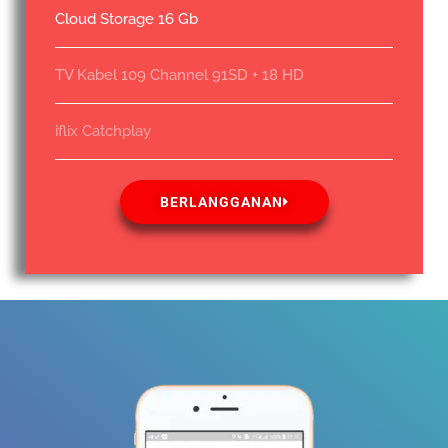
Cloud Storage 16 Gb
TV Kabel 109 Channel 91SD + 18 HD
iflix Catchplay
BERLANGGANAN