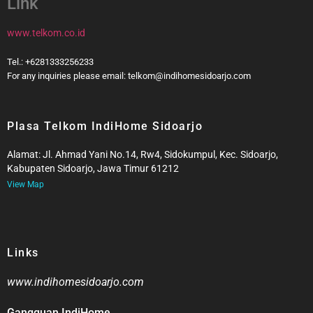
Link
www.telkom.co.id
Tel.: +6281333256233
For any inquiries please email: telkom@indihomesidoarjo.com
Plasa Telkom IndiHome Sidoarjo
Alamat: Jl. Ahmad Yani No.14, Rw4, Sidokumpul, Kec. Sidoarjo,
Kabupaten Sidoarjo, Jawa Timur 61212
View Map
Links
www.indihomesidoarjo.com
Gangguan IndiHome