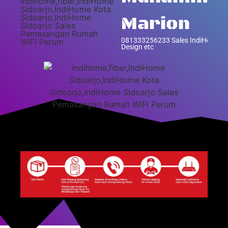
Marion
081333256233 Sales IndiHome U
Design etc