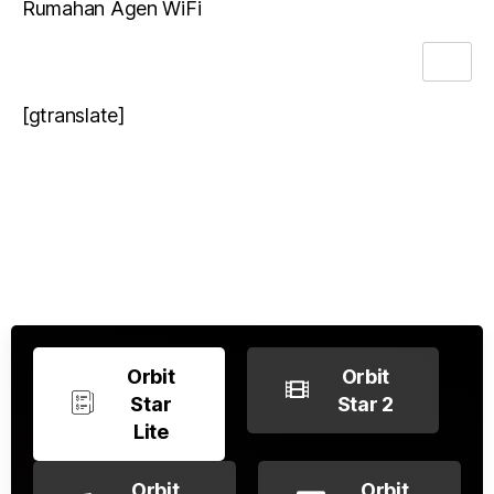
[gtranslate]
Orbit
Orbit
Star
Star 2
Lite
Orbit
Orbit