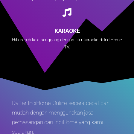
KARAOKE
Hiburan di kala senggang dengan fitur karaoke di IndiHome
TV.
Daftar IndiHome Online secara cepat dan
mudah dengan menggunakan jasa
pemasangan dari IndiHome yang kami
sediakan.