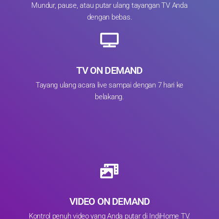
Mundur, pause, atau putar ulang tayangan TV Anda
dengan bebas.
TV ON DEMAND
Tayang ulang acara live sampai dengan 7 hari ke
belakang.
VIDEO ON DEMAND
Kontrol penuh video yang Anda putar di IndiHome TV.