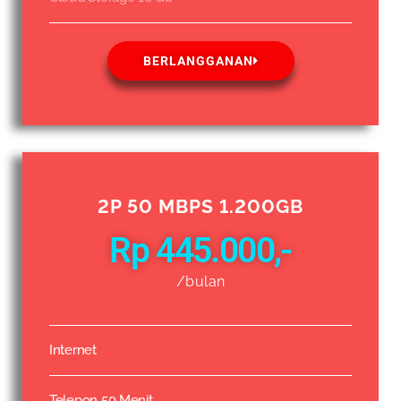
BERLANGGANAN
2P 50 MBPS 1.200GB
Rp 445.000,-
/bulan
Internet
Telepon 50 Menit