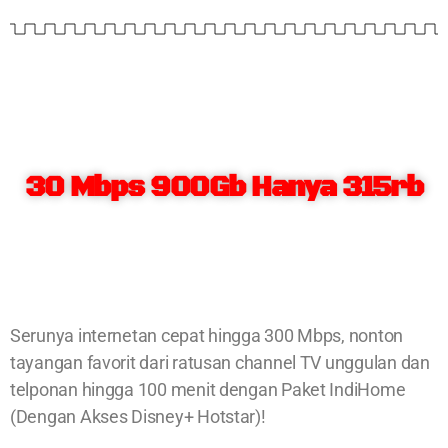
30 Mbps 900Gb Hanya 315rb
Serunya internetan cepat hingga 300 Mbps, nonton
tayangan favorit dari ratusan channel TV unggulan dan
telponan hingga 100 menit dengan Paket IndiHome
(Dengan Akses Disney+ Hotstar)!