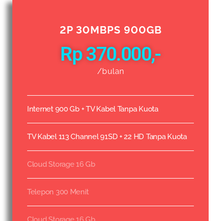
2P 30MBPS 900GB
Rp 370.000,-
/bulan
Internet 900 Gb + TV Kabel Tanpa Kuota
TV Kabel 113 Channel 91SD + 22 HD Tanpa Kuota
Cloud Storage 16 Gb
Telepon 300 Menit
Cloud Storage 16 Gb