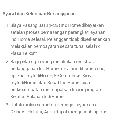
Syarat dan Ketentuan Berlangganan:
Biaya Pasang Baru (PSB) IndiHome dibayarkan
setelah proses pemasangan perangkat layanan
IndiHome selesai. Pelanggan tidak diperkenankan
melakukan pembayaran secara tunai selain di
Plasa Telkom.
Bagi pelanggan yang melakukan registrasi
berlangganan IndiHome melalui indihome.co.id,
aplikasi myIndiHome, E-Commerce, Kios
myIndiHome atau Sobat IndiHome, bisa
berkesempatan mendapatkan kupon program
Kejutan Bulanan IndiHome.
Untuk mulai menonton berbagai tayangan di
Disney+ Hotstar, Anda dapat mengunduh aplikasi