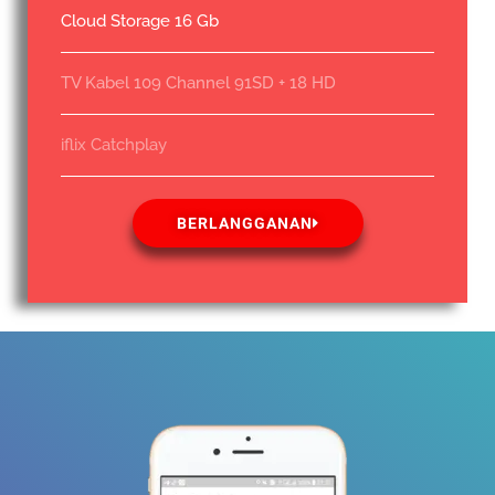
Cloud Storage 16 Gb
TV Kabel 109 Channel 91SD + 18 HD
iflix Catchplay
BERLANGGANAN