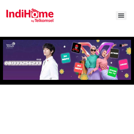
Gratis Pasang Dengan Bayar PDD2 | WiFi 200Rb an B
Berlangganan IndiHome
dapatkan internet
broadband, nelpon rumah
sepuasnya dan nonton