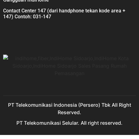
Contact Center 147 (dari handphone tekan kode area +
147) Contoh: 031-147
PT Telekomunikasi Indonesia (Persero) Tbk All Right
Reserved.
PT Telekomunikasi Selular. All right reserved.