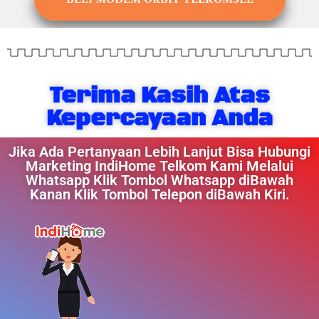
Terima Kasih Atas
Kepercayaan Anda
Jika Ada Pertanyaan Lebih Lanjut Bisa Hubungi
Marketing IndiHome Telkom Kami Melalui
Whatsapp Klik Tombol Whatsapp diBawah
Kanan Klik Tombol Telepon diBawah Kiri.