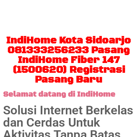
beragam konten terbaik
di layar TV interaktif
IndiHome Kota Sidoarjo
081333256233 Pasang
IndiHome Fiber 147
(1500620) Registrasi
Pasang Baru
Selamat datang di IndiHome
Solusi Internet Berkelas
dan Cerdas Untuk
Aktivitas Tanpa Batas