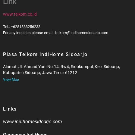
Link
www.telkom.co.id
Tel.: +6281333256233
For any inquiries please email: telkom@indihomesidoarjo.com
Plasa Telkom IndiHome Sidoarjo
Alamat: Jl. Ahmad Yani No.14, Rw4, Sidokumpul, Kec. Sidoarjo,
Kabupaten Sidoarjo, Jawa Timur 61212
View Map
Links
www.indihomesidoarjo.com
Gangguan IndiHome