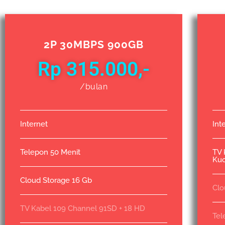
2P 30MBPS 900GB
Rp 315.000,-
/bulan
Internet
Int
Telepon 50 Menit
TV 
Kuo
Cloud Storage 16 Gb
Clo
TV Kabel 109 Channel 91SD + 18 HD
Tel