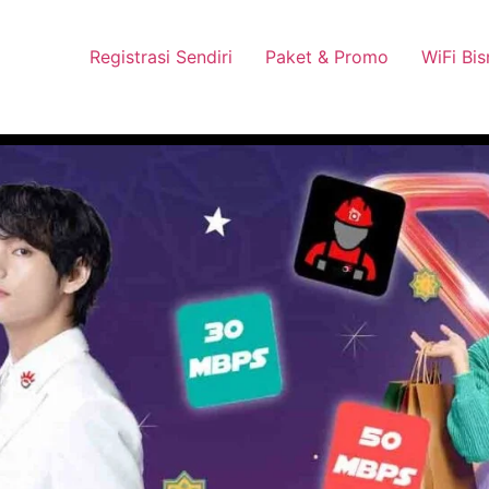
 Pasang Dengan Bayar PDD2 | WiFi 200Rb an By Telkomsel
Wha
Registrasi Sendiri
Paket & Promo
WiFi Bis