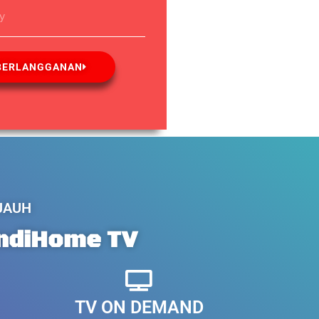
ay
BERLANGGANAN
 JAUH
IndiHome TV
TV ON DEMAND