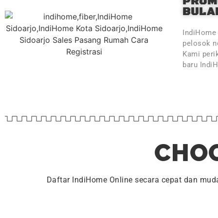
PROM
BULAN
IndiHome 
pelosok ne
Kami peri
baru Indi
CHOO
Daftar IndiHome Online secara cepat dan mu