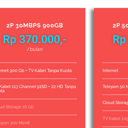
2P 30MBPS 900GB
2P 5
Rp 370.000,-
Rp
/bulan
ernet 900 Gb + TV Kabel Tanpa Kuota
Internet
Kabel 113 Channel 91SD + 22 HD Tanpa
Telepon 50 
ta
Cloud Stora
ud Storage 16 Gb
TV Kabel 10
epon 300 Menit