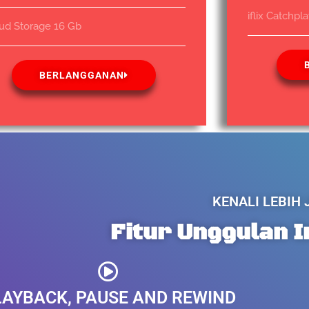
iflix Catchpl
ud Storage 16 Gb
BERLANGGANAN
KENALI LEBIH
Fitur Unggulan 
LAYBACK, PAUSE AND REWIND