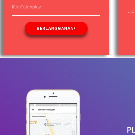
iflix Catchplay
Clo
BERLANGGANAN
P