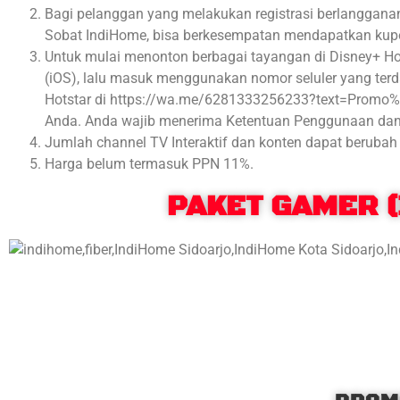
Bagi pelanggan yang melakukan registrasi berlanggana
Sobat IndiHome, bisa berkesempatan mendapatkan kup
Untuk mulai menonton berbagai tayangan di Disney+ Hot
(iOS), lalu masuk menggunakan nomor seluler yang terd
Hotstar di https://wa.me/6281333256233?text=Prom
Anda. Anda wajib menerima Ketentuan Penggunaan dan K
Jumlah channel TV Interaktif dan konten dapat berubah 
Harga belum termasuk PPN 11%.
PAKET GAMER (