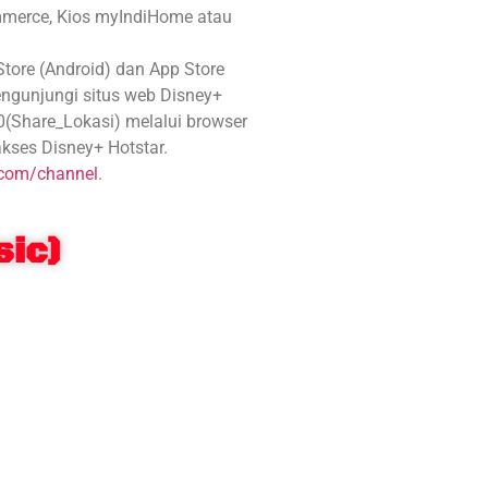
ommerce, Kios myIndiHome atau
tore (Android) dan App Store
engunjungi situs web Disney+
hare_Lokasi) melalui browser
kses Disney+ Hotstar.
.com/channel
.
sic)