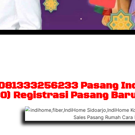
patkan internet broadband
gam konten terbaik di layar
 081333256233 Pasang In
0) Registrasi Pasang Bar