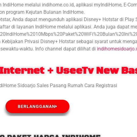
n IndiHome melalui indihome.co.id, aplikasi myIndiHome, E-C
on program Kejutan Bulanan IndiHome.
star, Anda dapat mengunduh aplikasi Disney+ Hotstar di Play S
aftar di layanan IndiHome melalui aplikasi. Anda juga dapat m
o%20IndiHome%2010Mbps%20Paket%20WiFi%20Bulan%20Ini%20(S
ebijakan Privasi Disney+ Hotstar sebagai syarat untuk menga
sewaktu-waktu. Info channel dapat dilihat di
indihomesidoarjo
Internet + UseeTv New Ba
BERLANGGANAN