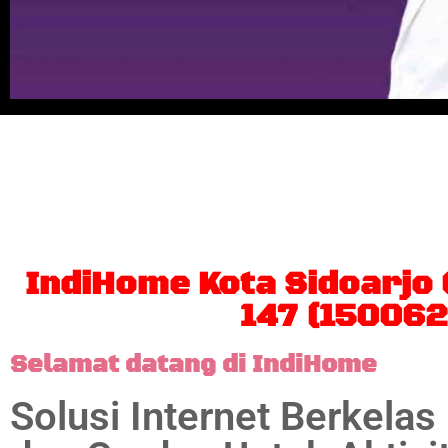
Berlangganan IndiHome da
sepuasnya dan nonton bera
IndiHome Kota Sidoarjo
147 (150062
Selamat datang di IndiHome
Solusi Internet Berkelas