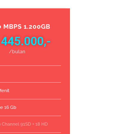
0 MBPS 1.200GB
 445.000,-
/bulan
Menit
ge 16 Gb
9 Channel 91SD + 18 HD