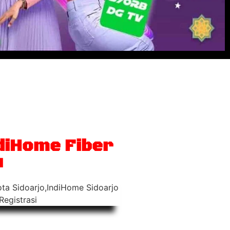
, nelpon rumah
 TV interaktif
diHome Fiber
u