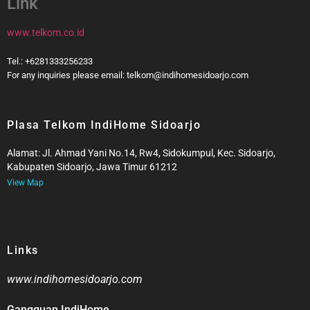
Link
www.telkom.co.id
Tel.: +6281333256233
For any inquiries please email: telkom@indihomesidoarjo.com
Plasa Telkom IndiHome Sidoarjo
Alamat: Jl. Ahmad Yani No.14, Rw4, Sidokumpul, Kec. Sidoarjo,
Kabupaten Sidoarjo, Jawa Timur 61212
View Map
Links
www.indihomesidoarjo.com
Gangguan IndiHome