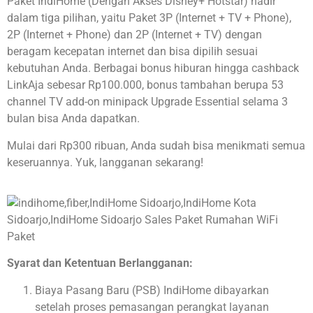
Paket IndiHome (Dengan Akses Disney+ Hotstar) hadir
dalam tiga pilihan, yaitu Paket 3P (Internet + TV + Phone),
2P (Internet + Phone) dan 2P (Internet + TV) dengan
beragam kecepatan internet dan bisa dipilih sesuai
kebutuhan Anda. Berbagai bonus hiburan hingga cashback
LinkAja sebesar Rp100.000, bonus tambahan berupa 53
channel TV add-on minipack Upgrade Essential selama 3
bulan bisa Anda dapatkan.
Mulai dari Rp300 ribuan, Anda sudah bisa menikmati semua
keseruannya. Yuk, langganan sekarang!
Syarat dan Ketentuan Berlangganan:
Biaya Pasang Baru (PSB) IndiHome dibayarkan
setelah proses pemasangan perangkat layanan