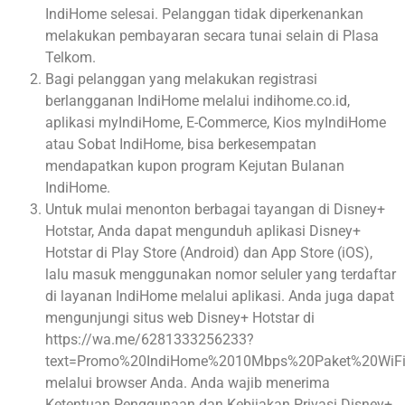
IndiHome selesai. Pelanggan tidak diperkenankan
melakukan pembayaran secara tunai selain di Plasa
Telkom.
Bagi pelanggan yang melakukan registrasi
berlangganan IndiHome melalui indihome.co.id,
aplikasi myIndiHome, E-Commerce, Kios myIndiHome
atau Sobat IndiHome, bisa berkesempatan
mendapatkan kupon program Kejutan Bulanan
IndiHome.
Untuk mulai menonton berbagai tayangan di Disney+
Hotstar, Anda dapat mengunduh aplikasi Disney+
Hotstar di Play Store (Android) dan App Store (iOS),
lalu masuk menggunakan nomor seluler yang terdaftar
di layanan IndiHome melalui aplikasi. Anda juga dapat
mengunjungi situs web Disney+ Hotstar di
https://wa.me/6281333256233?
text=Promo%20IndiHome%2010Mbps%20Paket%20WiFi%
melalui browser Anda. Anda wajib menerima
Ketentuan Penggunaan dan Kebijakan Privasi Disney+