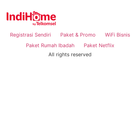
Registrasi Sendiri
Paket & Promo
WiFi Bisnis
Paket Rumah Ibadah
Paket Netflix
All rights reserved