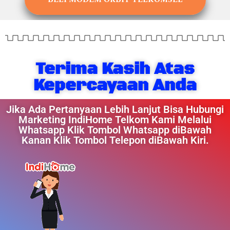
Terima Kasih Atas
Kepercayaan Anda
Jika Ada Pertanyaan Lebih Lanjut Bisa Hubungi
Marketing IndiHome Telkom Kami Melalui
Whatsapp Klik Tombol Whatsapp diBawah
Kanan Klik Tombol Telepon diBawah Kiri.